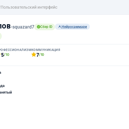
/Пользовательский интерфейс
пов
›
squazard7
Сбер ID
Нейросаммари
РОФЕССИОНАЛИЗМ
КОММУНИКАЦИЯ
5
7
/10
/10
а
ода
анятый