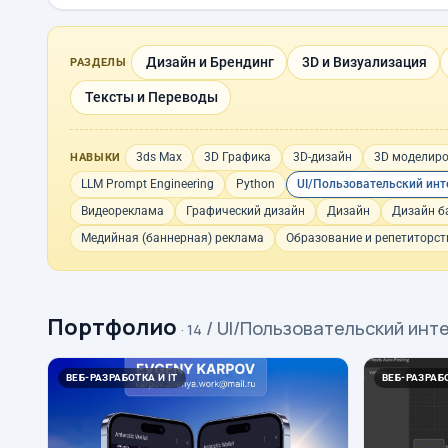
Дизайн и Брендинг
3D и Визуализация
РАЗДЕЛЫ
Тексты и Переводы
3ds Max
3D Графика
3D-дизайн
3D моделир
НАВЫКИ
LLM Prompt Engineering
Python
UI/Пользовательский инт
Видеореклама
Графический дизайн
Дизайн
Дизайн б
Медийная (баннерная) реклама
Образование и репетиторст
Портфолио
/ UI/Пользовательский инт
· 14
ВЕБ-РАЗРАБОТКА И IT
ВЕБ-РАЗРАБО