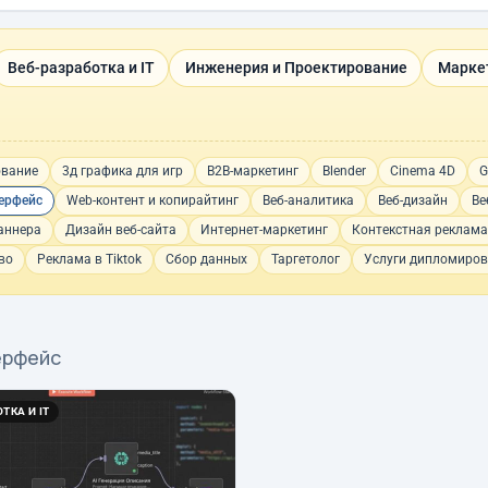
Веб-разработка и IT
Инженерия и Проектирование
Марке
ование
3д графика для игр
B2B-маркетинг
Blender
Cinema 4D
G
ерфейс
Web-контент и копирайтинг
Веб-аналитика
Веб-дизайн
Ве
аннера
Дизайн веб-сайта
Интернет-маркетинг
Контекстная реклама
во
Реклама в Tiktok
Сбор данных
Таргетолог
Услуги дипломиров
ерфейс
ТКА И IT