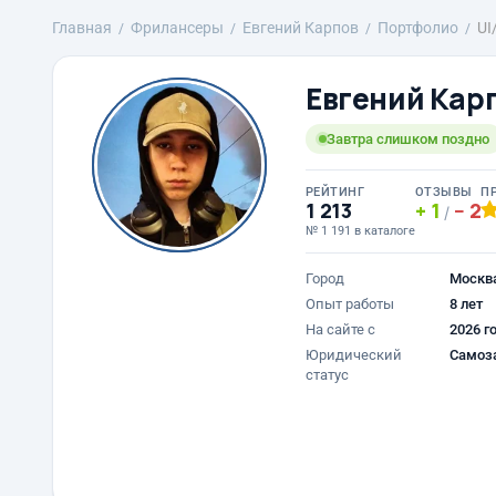
Главная
Фрилансеры
Евгений Карпов
Портфолио
UI
Евгений Кар
Завтра слишком поздно
РЕЙТИНГ
ОТЗЫВЫ
П
1 213
1
2
/
№ 1 191 в каталоге
Город
Москв
Опыт работы
8 лет
На сайте с
2026 г
Юридический
Самоз
статус