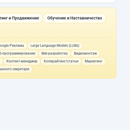
тинг и Продвижение
Обучение и Наставничество
oogle Реклама
Large Language Models (LLMs)
б-программирование
Веб-разработка
Видеомонтаж
Контент-менеджер
Копирайтинг/статьи
Маркетинг
анного секретаря