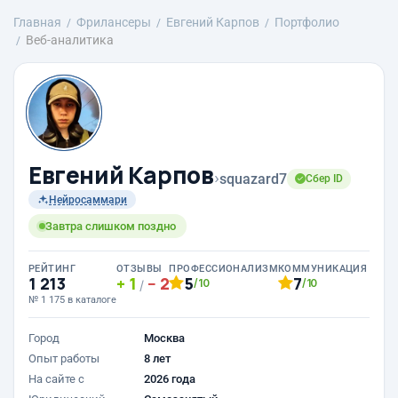
Главная
Фрилансеры
Евгений Карпов
Портфолио
Веб-аналитика
Евгений Карпов
›
squazard7
Сбер ID
Нейросаммари
Завтра слишком поздно
РЕЙТИНГ
ОТЗЫВЫ
ПРОФЕССИОНАЛИЗМ
КОММУНИКАЦИЯ
1 213
1
2
5
7
/10
/10
/
№ 1 175 в каталоге
Город
Москва
Опыт работы
8 лет
На сайте с
2026 года