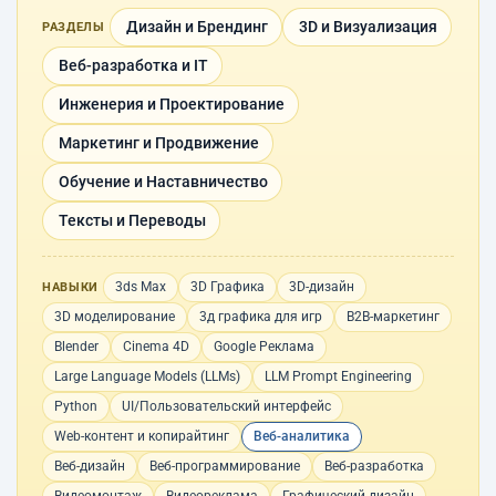
Дизайн и Брендинг
3D и Визуализация
РАЗДЕЛЫ
Веб-разработка и IT
Инженерия и Проектирование
Маркетинг и Продвижение
Обучение и Наставничество
Тексты и Переводы
3ds Max
3D Графика
3D-дизайн
НАВЫКИ
3D моделирование
3д графика для игр
B2B-маркетинг
Blender
Cinema 4D
Google Реклама
Large Language Models (LLMs)
LLM Prompt Engineering
Python
UI/Пользовательский интерфейс
Web-контент и копирайтинг
Веб-аналитика
Веб-дизайн
Веб-программирование
Веб-разработка