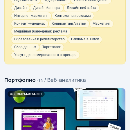
Видеомонтаж
Видеореклама
Графический дизайн
Дизайн
Дизайн баннера
Дизайн веб-сайта
Интернет-маркетинг
Контекстная реклама
Контент-менеджер
Копирайтинг/статьи
Маркетинг
Медийная (баннерная) реклама
Образование и репетиторство
Реклама в Tiktok
Сбор данных
Таргетолог
Услуги дипломированного секретаря
Портфолио
/ Веб-аналитика
· 14
ВЕБ-РАЗРАБОТКА И IT