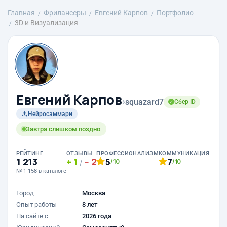
Главная
Фрилансеры
Евгений Карпов
Портфолио
3D и Визуализация
Евгений Карпов
›
squazard7
Сбер ID
Нейросаммари
Завтра слишком поздно
РЕЙТИНГ
ОТЗЫВЫ
ПРОФЕССИОНАЛИЗМ
КОММУНИКАЦИЯ
1 213
1
2
5
7
/10
/10
/
№ 1 158 в каталоге
Город
Москва
Опыт работы
8 лет
На сайте с
2026 года