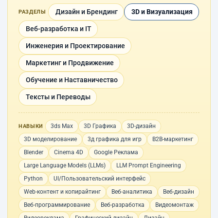
Дизайн и Брендинг
3D и Визуализация
РАЗДЕЛЫ
Веб-разработка и IT
Инженерия и Проектирование
Маркетинг и Продвижение
Обучение и Наставничество
Тексты и Переводы
3ds Max
3D Графика
3D-дизайн
НАВЫКИ
3D моделирование
3д графика для игр
B2B-маркетинг
Blender
Cinema 4D
Google Реклама
Large Language Models (LLMs)
LLM Prompt Engineering
Python
UI/Пользовательский интерфейс
Web-контент и копирайтинг
Веб-аналитика
Веб-дизайн
Веб-программирование
Веб-разработка
Видеомонтаж