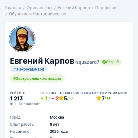
Главная
Фрилансеры
Евгений Карпов
Портфолио
Обучение и Наставничество
Евгений Карпов
›
squazard7
Сбер ID
Нейросаммари
Завтра слишком поздно
РЕЙТИНГ
ОТЗЫВЫ
ПРОФЕССИОНАЛИЗМ
КОММУНИКАЦИЯ
1 213
1
2
5
7
/10
/10
/
№ 1 164 в каталоге
Город
Москва
Опыт работы
8 лет
На сайте с
2026 года