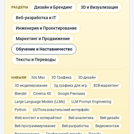
Дизайн и Брендинг
3D и Визуализация
РАЗДЕЛЫ
Веб-разработка и IT
Инженерия и Проектирование
Маркетинг и Продвижение
Обучение и Наставничество
Тексты и Переводы
3ds Max
3D Графика
3D-дизайн
НАВЫКИ
3D моделирование
3д графика для игр
B2B-маркетинг
Blender
Cinema 4D
Google Реклама
Large Language Models (LLMs)
LLM Prompt Engineering
Python
UI/Пользовательский интерфейс
Web-контент и копирайтинг
Веб-аналитика
Веб-дизайн
Веб-программирование
Веб-разработка
Видеомонтаж