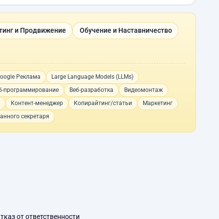
тинг и Продвижение
Обучение и Наставничество
oogle Реклама
Large Language Models (LLMs)
б-программирование
Веб-разработка
Видеомонтаж
Контент-менеджер
Копирайтинг/статьи
Маркетинг
анного секретаря
тказ от ответственности