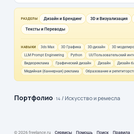
Дизайн и Брендинг
3D и Визуализация
РАЗДЕЛЫ
Тексты и Переводы
3ds Max
3D Графика
3D-дизайн
3D моделир
НАВЫКИ
LLM Prompt Engineering
Python
UI/Пользовательский инт
Видеореклама
Графический дизайн
Дизайн
Дизайн б
Медийная (баннерная) реклама
Образование и репетиторст
Портфолио
/ Искусство и ремесла
· 14
© 2026 freelance.ru
Сервисы
Помощь
Поиск
Правила