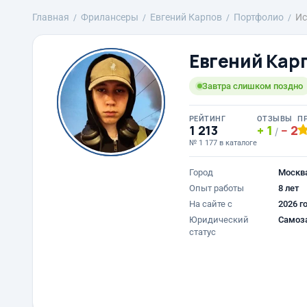
Главная
Фрилансеры
Евгений Карпов
Портфолио
Ис
Евгений Кар
Завтра слишком поздно
РЕЙТИНГ
ОТЗЫВЫ
П
1 213
1
2
/
№ 1 177 в каталоге
Город
Москв
Опыт работы
8 лет
На сайте с
2026 г
Юридический
Самоз
статус