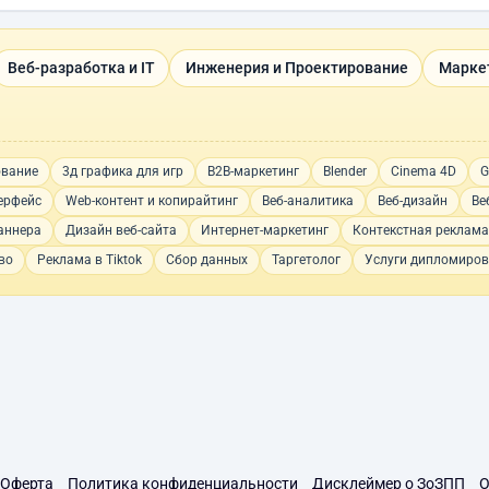
Веб-разработка и IT
Инженерия и Проектирование
Марке
ование
3д графика для игр
B2B-маркетинг
Blender
Cinema 4D
G
ерфейс
Web-контент и копирайтинг
Веб-аналитика
Веб-дизайн
Ве
аннера
Дизайн веб-сайта
Интернет-маркетинг
Контекстная реклама
во
Реклама в Tiktok
Сбор данных
Таргетолог
Услуги дипломиров
Оферта
Политика конфиденциальности
Дисклеймер о ЗоЗПП
О