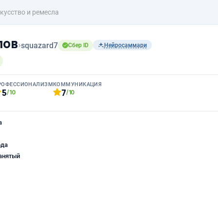
кусство и ремесла
пов
›
squazard7
Сбер ID
Нейросаммари
РОФЕССИОНАЛИЗМ
КОММУНИКАЦИЯ
5
7
/10
/10
а
ода
анятый