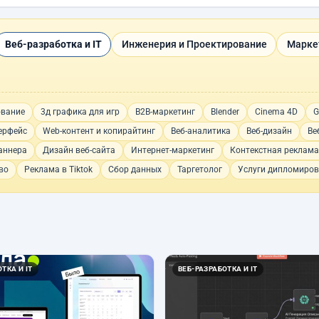
Веб-разработка и IT
Инженерия и Проектирование
Марке
ование
3д графика для игр
B2B-маркетинг
Blender
Cinema 4D
G
ерфейс
Web-контент и копирайтинг
Веб-аналитика
Веб-дизайн
Ве
аннера
Дизайн веб-сайта
Интернет-маркетинг
Контекстная реклама
во
Реклама в Tiktok
Сбор данных
Таргетолог
Услуги дипломиров
ТКА И IT
ВЕБ-РАЗРАБОТКА И IT