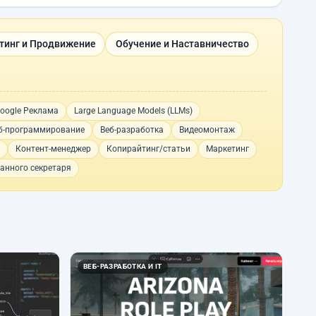
тинг и Продвижение
Обучение и Наставничество
oogle Реклама
Large Language Models (LLMs)
б-программирование
Веб-разработка
Видеомонтаж
Контент-менеджер
Копирайтинг/статьи
Маркетинг
анного секретаря
ВЕБ-РАЗРАБОТКА И IT