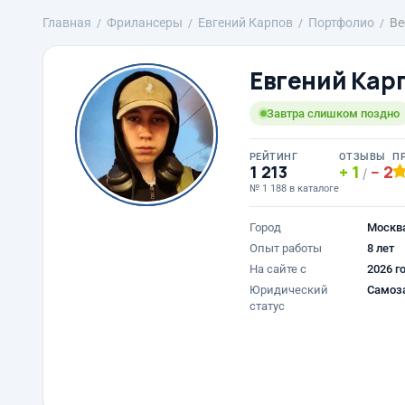
Главная
Фрилансеры
Евгений Карпов
Портфолио
Ве
Евгений Кар
Завтра слишком поздно
РЕЙТИНГ
ОТЗЫВЫ
П
1 213
1
2
/
№ 1 188 в каталоге
Город
Москв
Опыт работы
8 лет
На сайте с
2026 г
Юридический
Самоз
статус