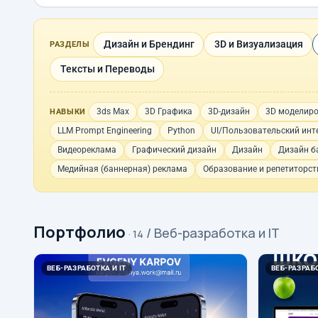
Дизайн и Брендинг
3D и Визуализация
РАЗДЕЛЫ
Тексты и Переводы
3ds Max
3D Графика
3D-дизайн
3D моделир
НАВЫКИ
LLM Prompt Engineering
Python
UI/Пользовательский инт
Видеореклама
Графический дизайн
Дизайн
Дизайн б
Медийная (баннерная) реклама
Образование и репетиторст
Портфолио
/ Веб-разработка и IT
· 14
ВЕБ-РАЗРАБОТКА И IT
ВЕБ-РАЗРАБО