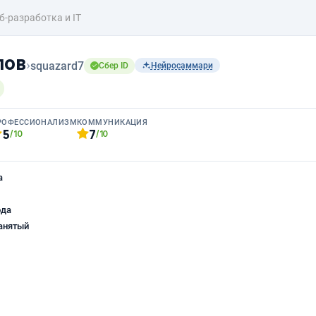
б-разработка и IT
пов
›
squazard7
Сбер ID
Нейросаммари
РОФЕССИОНАЛИЗМ
КОММУНИКАЦИЯ
5
7
/10
/10
а
ода
анятый