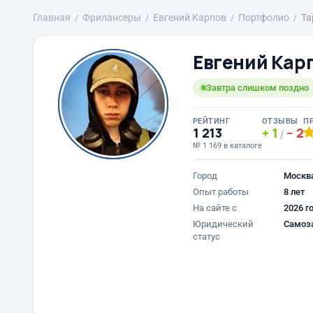
Главная
Фрилансеры
Евгений Карпов
Портфолио
Та
Евгений Кар
Завтра слишком поздно
РЕЙТИНГ
ОТЗЫВЫ
П
1 213
1
2
/
№ 1 169 в каталоге
Город
Москв
Опыт работы
8 лет
На сайте с
2026 г
Юридический
Самоз
статус