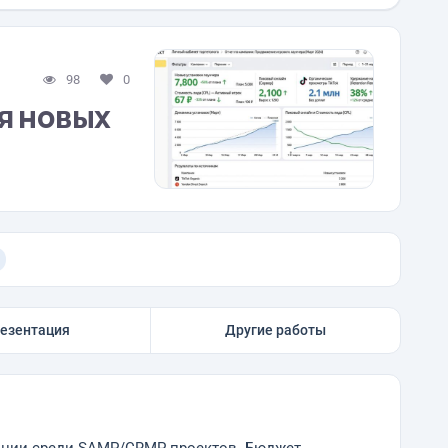
98
0
я новых
езентация
Другие работы