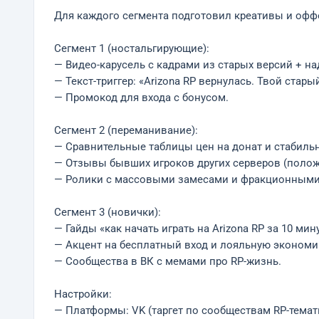
Для каждого сегмента подготовил креативы и офф
Сегмент 1 (ностальгирующие):
— Видео-карусель с кадрами из старых версий + н
— Текст-триггер: «Arizona RP вернулась. Твой стары
— Промокод для входа с бонусом.
Сегмент 2 (переманивание):
— Сравнительные таблицы цен на донат и стабиль
— Отзывы бывших игроков других серверов (полож
— Ролики с массовыми замесами и фракционными
Сегмент 3 (новички):
— Гайды «как начать играть на Arizona RP за 10 мину
— Акцент на бесплатный вход и лояльную экономи
— Сообщества в ВК с мемами про RP-жизнь.
Настройки:
— Платформы: VK (таргет по сообществам RP-темати