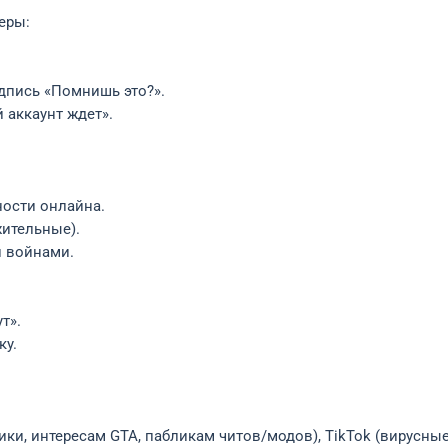
еры:
адпись «Помнишь это?».
й аккаунт ждет».
ности онлайна.
ительные).
 войнами.
т».
ку.
ки, интересам GTA, пабликам читов/модов), TikTok (вирусны