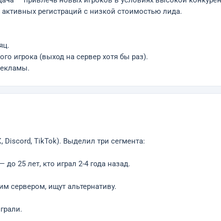
Задача — привлечь новых игроков в условиях высокой конкур
 активных регистраций с низкой стоимостью лида.
яц.
го игрока (выход на сервер хотя бы раз).
рекламы.
Discord, TikTok). Выделил три сегмента:
 до 25 лет, кто играл 2-4 года назад.
им сервером, ищут альтернативу.
грали.