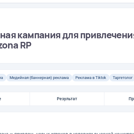
ная кампания для привлечени
zona RP
ма
Медийная (баннерная) реклама
Реклама в Tiktok
Таргетолог
е
Результат
Пр