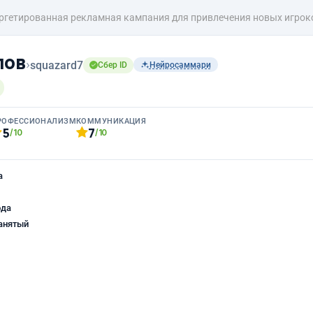
ргетированная рекламная кампания для привлечения новых игроков
пов
›
squazard7
Сбер ID
Нейросаммари
РОФЕССИОНАЛИЗМ
КОММУНИКАЦИЯ
5
7
/10
/10
а
ода
анятый