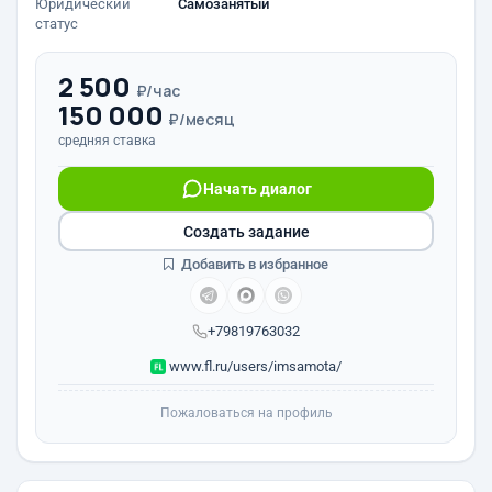
Юридический
Самозанятый
статус
2 500
₽/час
150 000
₽/месяц
средняя ставка
Начать диалог
Создать задание
Добавить в избранное
+79819763032
www.fl.ru/users/imsamota/
Пожаловаться на профиль