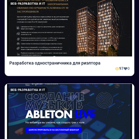
ВЕБ-РАЗРАБОТКА И IT
Разработка одностраничника для риэлтора
97
0
ВЕБ-РАЗРАБОТКА И IT