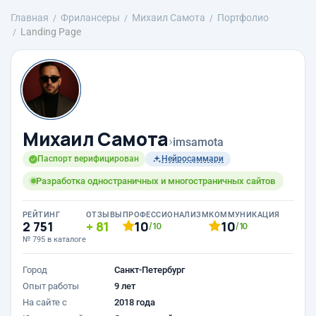
Главная
Фрилансеры
Михаил Самота
Портфолио
Landing Page
Михаил Самота
›
imsamota
Паспорт верифицирован
Нейросаммари
Разработка одностраничных и многостраничных сайтов
РЕЙТИНГ
ОТЗЫВЫ
ПРОФЕССИОНАЛИЗМ
КОММУНИКАЦИЯ
2 751
81
10
10
/10
/10
№ 795 в каталоге
Город
Санкт-Петербург
Опыт работы
9 лет
На сайте с
2018 года