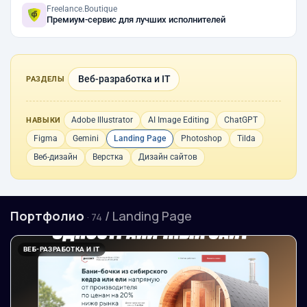
Freelance.Boutique
Премиум-сервис для лучших исполнителей
Веб-разработка и IT
РАЗДЕЛЫ
Adobe Illustrator
AI Image Editing
ChatGPT
НАВЫКИ
Figma
Gemini
Landing Page
Photoshop
Tilda
Веб-дизайн
Верстка
Дизайн сайтов
Портфолио
/ Landing Page
· 74
ВЕБ-РАЗРАБОТКА И IT