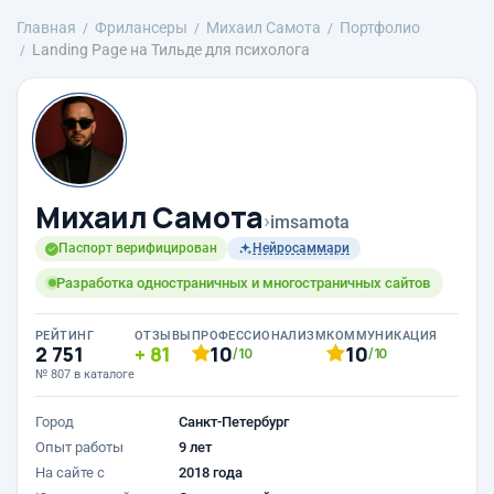
Главная
Фрилансеры
Михаил Самота
Портфолио
Landing Page на Тильде для психолога
Михаил Самота
›
imsamota
Паспорт верифицирован
Нейросаммари
Разработка одностраничных и многостраничных сайтов
РЕЙТИНГ
ОТЗЫВЫ
ПРОФЕССИОНАЛИЗМ
КОММУНИКАЦИЯ
2 751
81
10
10
/10
/10
№ 807 в каталоге
Город
Санкт-Петербург
Опыт работы
9 лет
На сайте с
2018 года