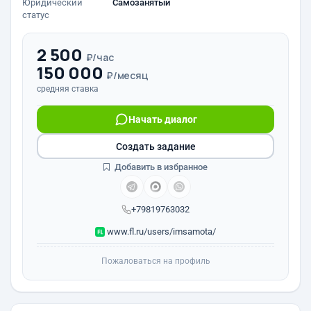
Юридический
Самозанятый
статус
2 500
₽/час
150 000
₽/месяц
средняя ставка
Начать диалог
Создать задание
Добавить в избранное
+79819763032
www.fl.ru/users/imsamota/
Пожаловаться на профиль