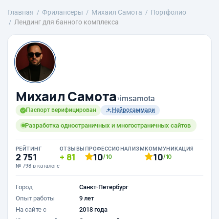
Главная
Фрилансеры
Михаил Самота
Портфолио
Лендинг для банного комплекса
Михаил Самота
›
imsamota
Паспорт верифицирован
Нейросаммари
Разработка одностраничных и многостраничных сайтов
РЕЙТИНГ
ОТЗЫВЫ
ПРОФЕССИОНАЛИЗМ
КОММУНИКАЦИЯ
2 751
81
10
10
/10
/10
№ 798 в каталоге
Город
Санкт-Петербург
Опыт работы
9 лет
На сайте с
2018 года