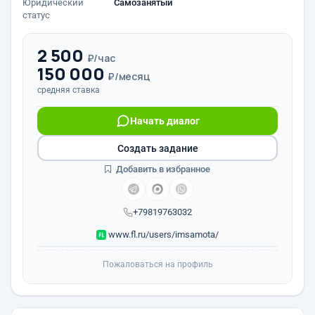
Юридический
Самозанятый
статус
2 500
₽/час
150 000
₽/месяц
средняя ставка
Начать диалог
Создать задание
Добавить в избранное
+79819763032
www.fl.ru/users/imsamota/
Пожаловаться на профиль