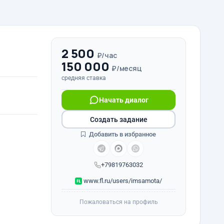
2 500
₽/час
150 000
₽/месяц
средняя ставка
Начать диалог
Создать задание
Добавить в избранное
+79819763032
www.fl.ru/users/imsamota/
Пожаловаться на профиль