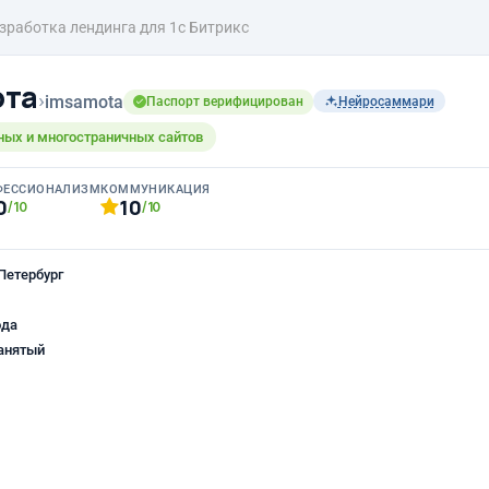
зработка лендинга для 1с Битрикс
ота
›
imsamota
Паспорт верифицирован
Нейросаммари
ных и многостраничных сайтов
ФЕССИОНАЛИЗМ
КОММУНИКАЦИЯ
0
10
/10
/10
Петербург
ода
анятый