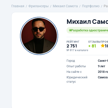
Главная
Фрилансеры
Михаил Самота
Портфолио
Ра
Михаил Сам
Разработка одностранич
РЕЙТИНГ
ОТЗЫВЫ
ПРО
2 751
81
1
№ 817 в каталоге
Город
Санкт-
Опыт работы
9 лет
На сайте с
2018 г
Юридический
Самоз
статус