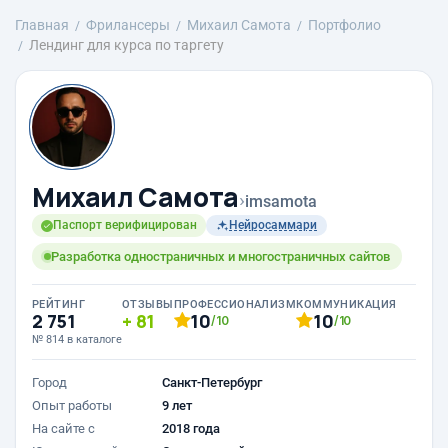
Главная
Фрилансеры
Михаил Самота
Портфолио
Лендинг для курса по таргету
Михаил Самота
›
imsamota
Паспорт верифицирован
Нейросаммари
Разработка одностраничных и многостраничных сайтов
РЕЙТИНГ
ОТЗЫВЫ
ПРОФЕССИОНАЛИЗМ
КОММУНИКАЦИЯ
2 751
81
10
10
/10
/10
№ 814 в каталоге
Город
Санкт-Петербург
Опыт работы
9 лет
На сайте с
2018 года