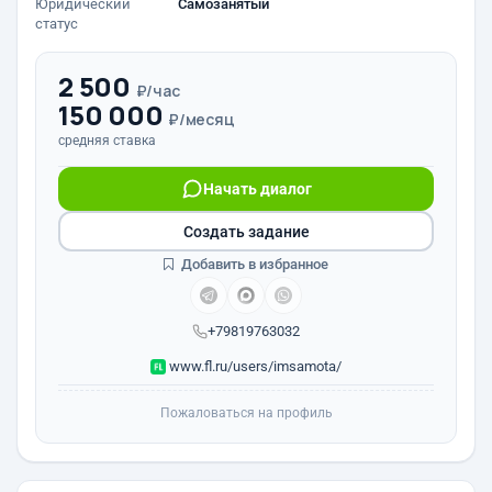
Юридический
Самозанятый
статус
2 500
₽/час
150 000
₽/месяц
средняя ставка
Начать диалог
Создать задание
Добавить в избранное
+79819763032
www.fl.ru/users/imsamota/
Пожаловаться на профиль