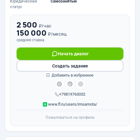
Юридический
Самозанятый
статус
2 500
₽/час
150 000
₽/месяц
средняя ставка
Начать диалог
Создать задание
Добавить в избранное
+79819763032
www.fl.ru/users/imsamota/
Пожаловаться на профиль