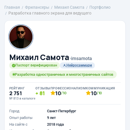
Главная
Фрилансеры
Михаил Самота
Портфолио
Разработка главного экрана для ведущего
Михаил Самота
›
imsamota
Паспорт верифицирован
Нейросаммари
Разработка одностраничных и многостраничных сайтов
РЕЙТИНГ
ОТЗЫВЫ
ПРОФЕССИОНАЛИЗМ
КОММУНИКАЦИЯ
2 751
81
10
10
/10
/10
№ 813 в каталоге
Город
Санкт-Петербург
Опыт работы
9 лет
На сайте с
2018 года