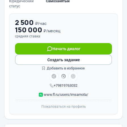
Юридический
Самозанятый
статус
2 500
₽/час
150 000
₽/месяц
средняя ставка
Начать диалог
Создать задание
Добавить в избранное
+79819763032
www.fl.ru/users/imsamota/
Пожаловаться на профиль