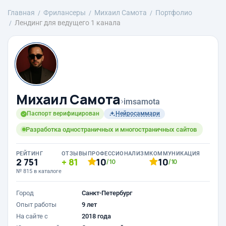
Главная
Фрилансеры
Михаил Самота
Портфолио
Лендинг для ведущего 1 канала
Михаил Самота
›
imsamota
Паспорт верифицирован
Нейросаммари
Разработка одностраничных и многостраничных сайтов
РЕЙТИНГ
ОТЗЫВЫ
ПРОФЕССИОНАЛИЗМ
КОММУНИКАЦИЯ
2 751
81
10
10
/10
/10
№ 815 в каталоге
Город
Санкт-Петербург
Опыт работы
9 лет
На сайте с
2018 года