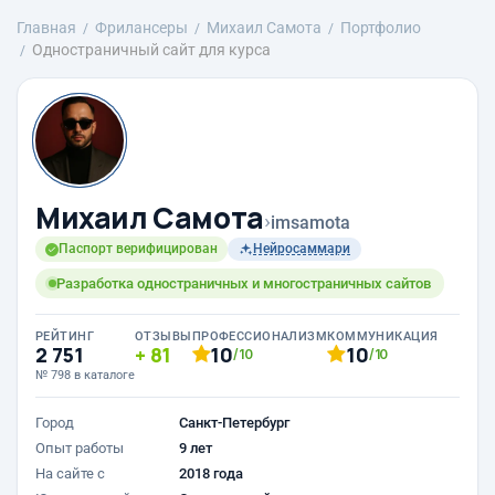
Главная
Фрилансеры
Михаил Самота
Портфолио
Одностраничный сайт для курса
Михаил Самота
›
imsamota
Паспорт верифицирован
Нейросаммари
Разработка одностраничных и многостраничных сайтов
РЕЙТИНГ
ОТЗЫВЫ
ПРОФЕССИОНАЛИЗМ
КОММУНИКАЦИЯ
2 751
81
10
10
/10
/10
№ 798 в каталоге
Город
Санкт-Петербург
Опыт работы
9 лет
На сайте с
2018 года