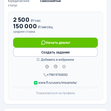
Юридический
Самозанятый
статус
2 500
₽/час
150 000
₽/месяц
средняя ставка
Начать диалог
Создать задание
Добавить в избранное
+79819763032
www.fl.ru/users/imsamota/
Пожаловаться на профиль