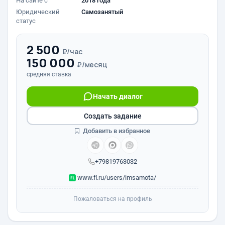
На сайте с
2018 года
Юридический
Самозанятый
статус
2 500
₽/час
150 000
₽/месяц
средняя ставка
Начать диалог
Создать задание
Добавить в избранное
+79819763032
www.fl.ru/users/imsamota/
Пожаловаться на профиль