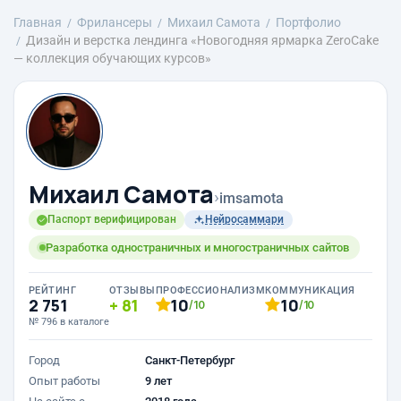
Главная
Фрилансеры
Михаил Самота
Портфолио
Дизайн и верстка лендинга «Новогодняя ярмарка ZeroCake
— коллекция обучающих курсов»
Михаил Самота
›
imsamota
Паспорт верифицирован
Нейросаммари
Разработка одностраничных и многостраничных сайтов
РЕЙТИНГ
ОТЗЫВЫ
ПРОФЕССИОНАЛИЗМ
КОММУНИКАЦИЯ
2 751
81
10
10
/10
/10
№ 796 в каталоге
Город
Санкт-Петербург
Опыт работы
9 лет