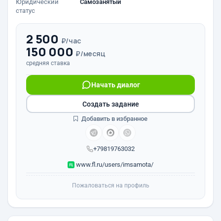
Юридический
Самозанятый
статус
2 500
₽/час
150 000
₽/месяц
средняя ставка
Начать диалог
Создать задание
Добавить в избранное
+79819763032
www.fl.ru/users/imsamota/
Пожаловаться на профиль