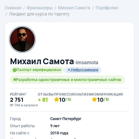
Главная
Фрилансеры
Михаил Самота
Портфолио
Лендинг для курса по таргету
Михаил Самота
›
imsamota
Паспорт верифицирован
Нейросаммари
Разработка одностраничных и многостраничных сайтов
РЕЙТИНГ
ОТЗЫВЫ
ПРОФЕССИОНАЛИЗМ
КОММУНИКАЦИЯ
2 751
81
10
10
/10
/10
№ 794 в каталоге
Город
Санкт-Петербург
Опыт работы
9 лет
На сайте с
2018 года