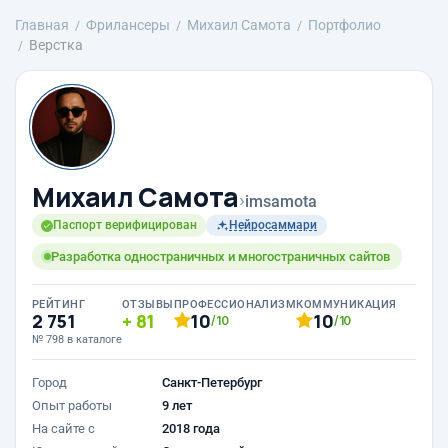
Главная
Фрилансеры
Михаил Самота
Портфолио
Верстка
Михаил Самота
›
imsamota
Паспорт верифицирован
Нейросаммари
Разработка одностраничных и многостраничных сайтов
РЕЙТИНГ
ОТЗЫВЫ
ПРОФЕССИОНАЛИЗМ
КОММУНИКАЦИЯ
2 751
81
10
10
/10
/10
№ 798 в каталоге
Город
Санкт-Петербург
Опыт работы
9 лет
На сайте с
2018 года