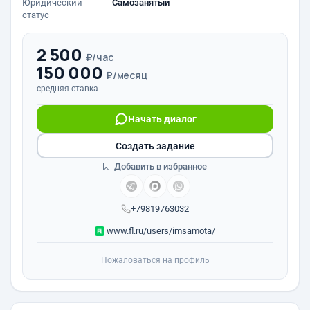
Юридический
Самозанятый
статус
2 500
₽/час
150 000
₽/месяц
средняя ставка
Начать диалог
Создать задание
Добавить в избранное
+79819763032
www.fl.ru/users/imsamota/
Пожаловаться на профиль