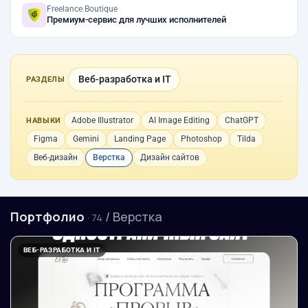
Freelance.Boutique
Премиум-сервис для лучших исполнителей
Веб-разработка и IT
РАЗДЕЛЫ
Adobe Illustrator
AI Image Editing
ChatGPT
НАВЫКИ
Figma
Gemini
Landing Page
Photoshop
Tilda
Веб-дизайн
Верстка
Дизайн сайтов
Портфолио
/ Верстка
· 74
ВЕБ-РАЗРАБОТКА И IT