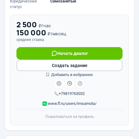
Юридический
Самозанятый
статус
2 500
₽/час
150 000
₽/месяц
средняя ставка
Начать диалог
Создать задание
Добавить в избранное
+79819763032
www.fl.ru/users/imsamota/
Пожаловаться на профиль