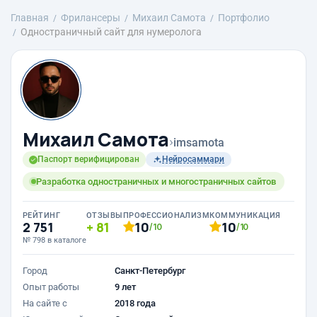
Главная
Фрилансеры
Михаил Самота
Портфолио
Одностраничный сайт для нумеролога
Михаил Самота
›
imsamota
Паспорт верифицирован
Нейросаммари
Разработка одностраничных и многостраничных сайтов
РЕЙТИНГ
ОТЗЫВЫ
ПРОФЕССИОНАЛИЗМ
КОММУНИКАЦИЯ
2 751
81
10
10
/10
/10
№ 798 в каталоге
Город
Санкт-Петербург
Опыт работы
9 лет
На сайте с
2018 года