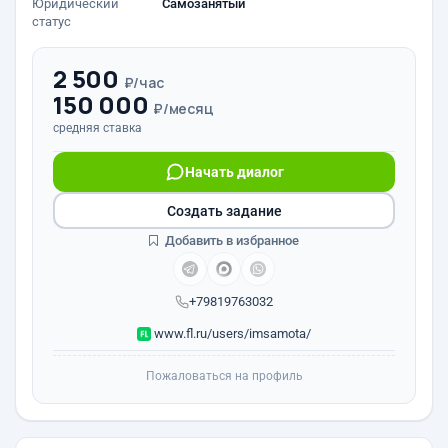
Юридический
Самозанятый
статус
2 500
₽/час
150 000
₽/месяц
средняя ставка
Начать диалог
Создать задание
Добавить в избранное
+79819763032
www.fl.ru/users/imsamota/
Пожаловаться на профиль