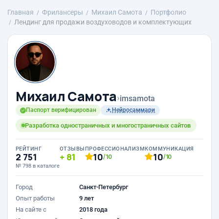
Главная
Фрилансеры
Михаил Самота
Портфолио
Лендинг для продажи воздуховодов и комплектующих
Михаил Самота
›
imsamota
Паспорт верифицирован
Нейросаммари
Разработка одностраничных и многостраничных сайтов
РЕЙТИНГ
ОТЗЫВЫ
ПРОФЕССИОНАЛИЗМ
КОММУНИКАЦИЯ
2 751
81
10
10
/10
/10
№ 798 в каталоге
Город
Санкт-Петербург
Опыт работы
9 лет
На сайте с
2018 года