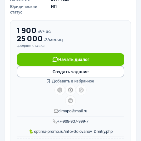
Юридический
ИП
статус
1 900
₽/час
25 000
₽/месяц
средняя ставка
Начать диалог
Создать задание
Добавить в избранное
dimapc@mail.ru
+7-908-907-999-7
optima-promo.ru/info/Golovanov_Dmitry.php