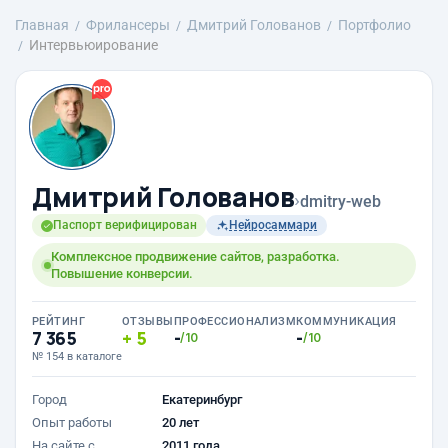
Главная
Фрилансеры
Дмитрий Голованов
Портфолио
Интервьюирование
Дмитрий Голованов
›
dmitry-web
Паспорт верифицирован
Нейросаммари
Комплексное продвижение сайтов, разработка.
Повышение конверсии.
РЕЙТИНГ
ОТЗЫВЫ
ПРОФЕССИОНАЛИЗМ
КОММУНИКАЦИЯ
7 365
5
-
-
/10
/10
№ 154 в каталоге
Город
Екатеринбург
Опыт работы
20 лет
На сайте с
2011 года