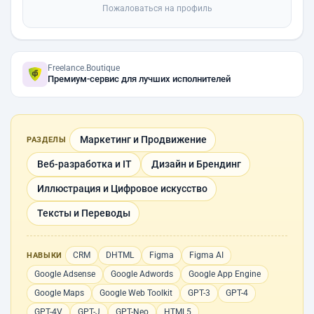
Пожаловаться на профиль
Freelance.Boutique
Премиум-сервис для лучших исполнителей
Маркетинг и Продвижение
РАЗДЕЛЫ
Веб-разработка и IT
Дизайн и Брендинг
Иллюстрация и Цифровое искусство
Тексты и Переводы
CRM
DHTML
Figma
Figma AI
НАВЫКИ
Google Adsense
Google Adwords
Google App Engine
Google Maps
Google Web Toolkit
GPT-3
GPT-4
GPT-4V
GPT-J
GPT-Neo
HTML5