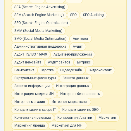
SEA (Search Engine Advertising)
SEM (Search Engine Marketing)
SEO
SEO Auditing
SEO (Search Engine Optimization)
SMM (Social Media Marketing)
SMO (Social Media Optimization)
Авитолог
Административная поддержка
Аудит
Аудит TS/ISO 16949
Аудит веб-приложений
Аудит веб-сайта
Аудит сайтов
Битрикс
Веб-контент
Верстка
Видеодизайн
Видеоконтент
Виртуальные флеш туры
Защита данных
Защита информации
Интеграция данных
Интеграция модели ИИ
Интернет-безопасность
Интернет магазин
Интернет-маркетолог
Консультации в сфере IT
Консультации по SEO
Контекстная реклама
Копирайтинг/статьи
Маркетинг
Маркетинг бренда
Маркетинг для NFT