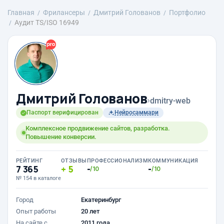
Главная
Фрилансеры
Дмитрий Голованов
Портфолио
Аудит TS/ISO 16949
Дмитрий Голованов
›
dmitry-web
Паспорт верифицирован
Нейросаммари
Комплексное продвижение сайтов, разработка.
Повышение конверсии.
РЕЙТИНГ
ОТЗЫВЫ
ПРОФЕССИОНАЛИЗМ
КОММУНИКАЦИЯ
7 365
5
-
-
/10
/10
№ 154 в каталоге
Город
Екатеринбург
Опыт работы
20 лет
На сайте с
2011 года