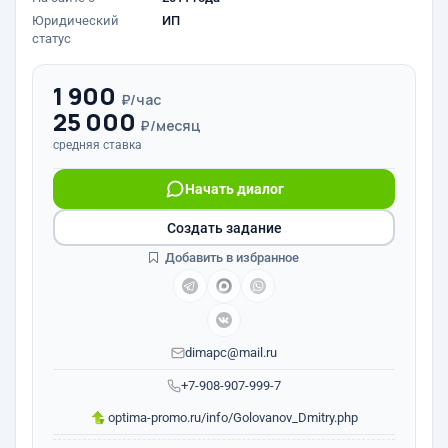
Юридический
ИП
статус
1 900
₽/час
25 000
₽/месяц
средняя ставка
Начать диалог
Создать задание
Добавить в избранное
dimapc@mail.ru
+7-908-907-999-7
optima-promo.ru/info/Golovanov_Dmitry.php