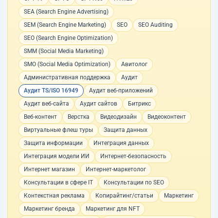
SEA (Search Engine Advertising)
SEM (Search Engine Marketing)
SEO
SEO Auditing
SEO (Search Engine Optimization)
SMM (Social Media Marketing)
SMO (Social Media Optimization)
Авитолог
Административная поддержка
Аудит
Аудит TS/ISO 16949
Аудит веб-приложений
Аудит веб-сайта
Аудит сайтов
Битрикс
Веб-контент
Верстка
Видеодизайн
Видеоконтент
Виртуальные флеш туры
Защита данных
Защита информации
Интеграция данных
Интеграция модели ИИ
Интернет-безопасность
Интернет магазин
Интернет-маркетолог
Консультации в сфере IT
Консультации по SEO
Контекстная реклама
Копирайтинг/статьи
Маркетинг
Маркетинг бренда
Маркетинг для NFT