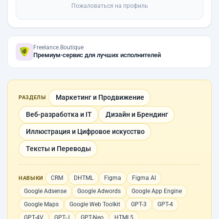
Пожаловаться на профиль
Freelance.Boutique
Премиум-сервис для лучших исполнителей
Маркетинг и Продвижение
РАЗДЕЛЫ
Веб-разработка и IT
Дизайн и Брендинг
Иллюстрация и Цифровое искусство
Тексты и Переводы
CRM
DHTML
Figma
Figma AI
НАВЫКИ
Google Adsense
Google Adwords
Google App Engine
Google Maps
Google Web Toolkit
GPT-3
GPT-4
GPT-4V
GPT-J
GPT-Neo
HTML5