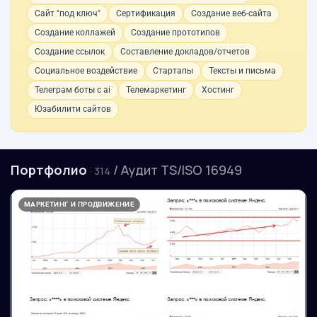
Сайт "под ключ"
Сертификация
Создание веб-сайта
Создание коллажей
Создание прототипов
Создание ссылок
Составление докладов/отчетов
Социальное воздействие
Стартапы
Тексты и письма
Телеграм боты с ai
Телемаркетинг
Хостинг
Юзабилити сайтов
Портфолио
/ Аудит TS/ISO 16949
· 314
МАРКЕТИНГ И ПРОДВИЖЕНИЕ