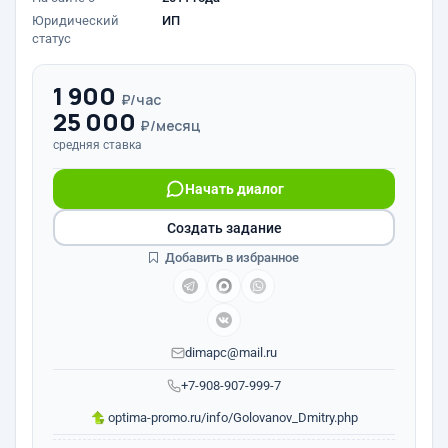
Юридический
ИП
статус
1 900
₽/час
25 000
₽/месяц
средняя ставка
Начать диалог
Создать задание
Добавить в избранное
dimapc@mail.ru
+7-908-907-999-7
optima-promo.ru/info/Golovanov_Dmitry.php