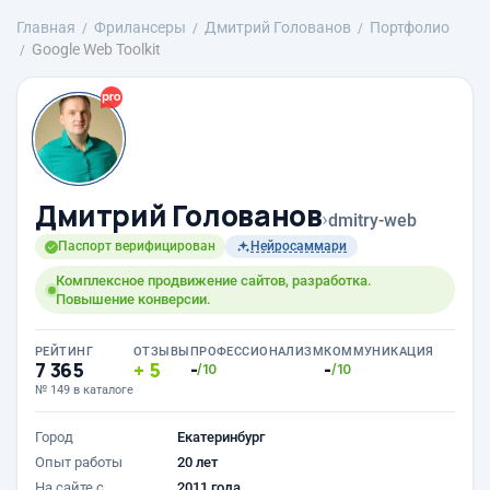
Главная
Фрилансеры
Дмитрий Голованов
Портфолио
Google Web Toolkit
Дмитрий Голованов
›
dmitry-web
Паспорт верифицирован
Нейросаммари
Комплексное продвижение сайтов, разработка.
Повышение конверсии.
РЕЙТИНГ
ОТЗЫВЫ
ПРОФЕССИОНАЛИЗМ
КОММУНИКАЦИЯ
7 365
5
-
-
/10
/10
№ 149 в каталоге
Город
Екатеринбург
Опыт работы
20 лет
На сайте с
2011 года