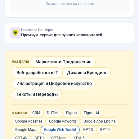
Пожаловаться на профиль
Freelance.Boutique
Премиум-сервис для лучших исполнителей
Маркетинг и Продвижение
РАЗДЕЛЫ
Веб-разработка и IT
Дизайн и Брендинг
Иллюстрация и Цифровое искусство
Тексты и Переводы
CRM
DHTML
Figma
Figma AI
НАВЫКИ
Google Adsense
Google Adwords
Google App Engine
Google Maps
Google Web Toolkit
GPT-3
GPT-4
GPT-4V
GPT-J
GPT-Neo
HTML5