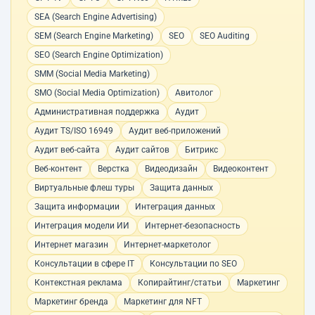
SEA (Search Engine Advertising)
SEM (Search Engine Marketing)
SEO
SEO Auditing
SEO (Search Engine Optimization)
SMM (Social Media Marketing)
SMO (Social Media Optimization)
Авитолог
Административная поддержка
Аудит
Аудит TS/ISO 16949
Аудит веб-приложений
Аудит веб-сайта
Аудит сайтов
Битрикс
Веб-контент
Верстка
Видеодизайн
Видеоконтент
Виртуальные флеш туры
Защита данных
Защита информации
Интеграция данных
Интеграция модели ИИ
Интернет-безопасность
Интернет магазин
Интернет-маркетолог
Консультации в сфере IT
Консультации по SEO
Контекстная реклама
Копирайтинг/статьи
Маркетинг
Маркетинг бренда
Маркетинг для NFT