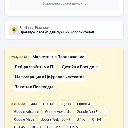
Пожаловаться на профиль
Freelance.Boutique
Премиум-сервис для лучших исполнителей
Маркетинг и Продвижение
РАЗДЕЛЫ
Веб-разработка и IT
Дизайн и Брендинг
Иллюстрация и Цифровое искусство
Тексты и Переводы
CRM
DHTML
Figma
Figma AI
НАВЫКИ
Google Adsense
Google Adwords
Google App Engine
Google Maps
Google Web Toolkit
GPT-3
GPT-4
GPT-4V
GPT-J
GPT-Neo
HTML5