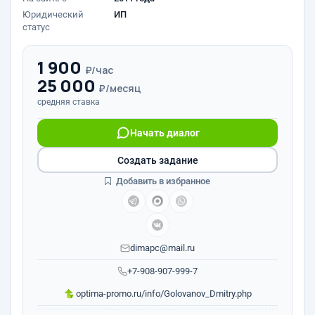
Юридический
ИП
статус
1 900
₽/час
25 000
₽/месяц
средняя ставка
Начать диалог
Создать задание
Добавить в избранное
dimapc@mail.ru
+7-908-907-999-7
optima-promo.ru/info/Golovanov_Dmitry.php