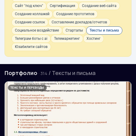
Сайт "под ключ"
Сертификация
Создание веб-сайта
Создание коллажей
Создание прототипов
Создание ссылок
Составление докладов/отчетов
Социальное воздействие
Стартапы
Тексты и письма
Телеграм боты с ai
Телемаркетинг
Хостинг
Юзабилити сайтов
Портфолио
/ Тексты и письма
· 314
ТЕКСТЫ И ПЕРЕВОДЫ