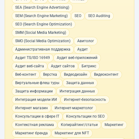
SEA (Search Engine Advertising)
SEM (Search Engine Marketing)
SEO
SEO Auditing
SEO (Search Engine Optimization)
SMM (Social Media Marketing)
SMO (Social Media Optimization)
Авитолог
Административная поддержка
Аудит
Аудит TS/ISO 16949
Аудит веб-приложений
Аудит веб-сайта
Аудит сайтов
Битрикс
Веб-контент
Верстка
Видеодизайн
Видеоконтент
Виртуальные флеш туры
Защита данных
Защита информации
Интеграция данных
Интеграция модели ИИ
Интернет-безопасность
Интернет магазин
Интернет-маркетолог
Консультации в сфере IT
Консультации по SEO
Контекстная реклама
Копирайтинг/статьи
Маркетинг
Маркетинг бренда
Маркетинг для NFT