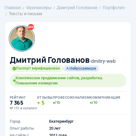
Главная
Фрилансеры
Дмитрий Голованов
Портфолио
Тексты и письма
Дмитрий Голованов
›
dmitry-web
Паспорт верифицирован
Нейросаммари
Комплексное продвижение сайтов, разработка.
Повышение конверсии.
РЕЙТИНГ
ОТЗЫВЫ
ПРОФЕССИОНАЛИЗМ
КОММУНИКАЦИЯ
7 365
5
-
-
/10
/10
№ 151 в каталоге
Город
Екатеринбург
Опыт работы
20 лет
На сайте с
2011 года