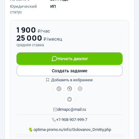
Юридический
ИП
статус
1 900
₽/час
25 000
₽/месяц
средняя ставка
Начать диалог
Создать задание
Добавить в избранное
dimapc@mail.ru
+7-908-907-999-7
optima-promo.ru/info/Golovanov_Dmitry.php