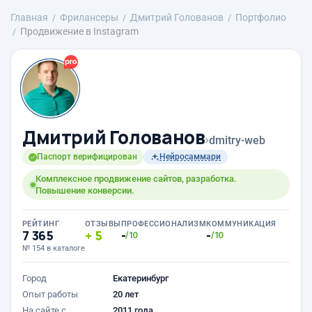
Главная
Фрилансеры
Дмитрий Голованов
Портфолио
Продвижение в Instagram
Дмитрий Голованов
›
dmitry-web
Паспорт верифицирован
Нейросаммари
Комплексное продвижение сайтов, разработка.
Повышение конверсии.
РЕЙТИНГ
ОТЗЫВЫ
ПРОФЕССИОНАЛИЗМ
КОММУНИКАЦИЯ
7 365
5
-
-
/10
/10
№ 154 в каталоге
Город
Екатеринбург
Опыт работы
20 лет
На сайте с
2011 года