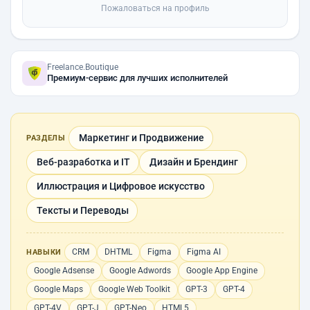
Пожаловаться на профиль
Freelance.Boutique
Премиум-сервис для лучших исполнителей
Маркетинг и Продвижение
РАЗДЕЛЫ
Веб-разработка и IT
Дизайн и Брендинг
Иллюстрация и Цифровое искусство
Тексты и Переводы
CRM
DHTML
Figma
Figma AI
НАВЫКИ
Google Adsense
Google Adwords
Google App Engine
Google Maps
Google Web Toolkit
GPT-3
GPT-4
GPT-4V
GPT-J
GPT-Neo
HTML5