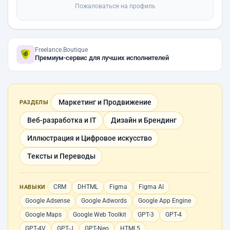
Пожаловаться на профиль
Freelance.Boutique
Премиум-сервис для лучших исполнителей
Маркетинг и Продвижение
РАЗДЕЛЫ
Веб-разработка и IT
Дизайн и Брендинг
Иллюстрация и Цифровое искусство
Тексты и Переводы
CRM
DHTML
Figma
Figma AI
НАВЫКИ
Google Adsense
Google Adwords
Google App Engine
Google Maps
Google Web Toolkit
GPT-3
GPT-4
GPT-4V
GPT-J
GPT-Neo
HTML5