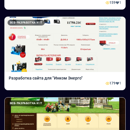
159
1
ВЕБ-РАЗРАБОТКА И IT
Разработка сайта для "Инком Энерго"
179
1
ВЕБ-РАЗРАБОТКА И IT