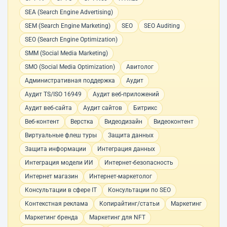
SEA (Search Engine Advertising)
SEM (Search Engine Marketing)
SEO
SEO Auditing
SEO (Search Engine Optimization)
SMM (Social Media Marketing)
SMO (Social Media Optimization)
Авитолог
Административная поддержка
Аудит
Аудит TS/ISO 16949
Аудит веб-приложений
Аудит веб-сайта
Аудит сайтов
Битрикс
Веб-контент
Верстка
Видеодизайн
Видеоконтент
Виртуальные флеш туры
Защита данных
Защита информации
Интеграция данных
Интеграция модели ИИ
Интернет-безопасность
Интернет магазин
Интернет-маркетолог
Консультации в сфере IT
Консультации по SEO
Контекстная реклама
Копирайтинг/статьи
Маркетинг
Маркетинг бренда
Маркетинг для NFT