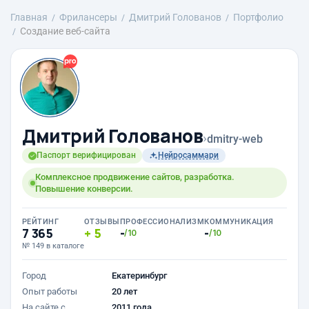
Главная
Фрилансеры
Дмитрий Голованов
Портфолио
Создание веб-сайта
Дмитрий Голованов
›
dmitry-web
Паспорт верифицирован
Нейросаммари
Комплексное продвижение сайтов, разработка.
Повышение конверсии.
РЕЙТИНГ
ОТЗЫВЫ
ПРОФЕССИОНАЛИЗМ
КОММУНИКАЦИЯ
7 365
5
-
-
/10
/10
№ 149 в каталоге
Город
Екатеринбург
Опыт работы
20 лет
На сайте с
2011 года