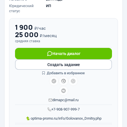
Юридический
ИП
статус
1 900
₽/час
25 000
₽/месяц
средняя ставка
Начать диалог
Создать задание
Добавить в избранное
dimapc@mail.ru
+7-908-907-999-7
optima-promo.ru/info/Golovanov_Dmitry.php