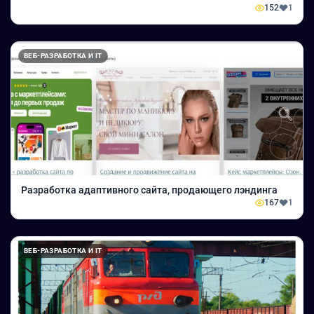
152
1
ВЕБ-РАЗРАБОТКА И IT
Разработка адаптивного сайта, продающего лэндинга
167
1
ВЕБ-РАЗРАБОТКА И IT