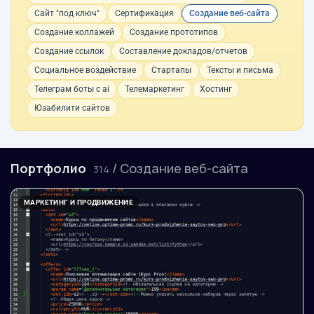
Сайт "под ключ"
Сертификация
Создание веб-сайта
Создание коллажей
Создание прототипов
Создание ссылок
Составление докладов/отчетов
Социальное воздействие
Стартапы
Тексты и письма
Телеграм боты с ai
Телемаркетинг
Хостинг
Юзабилити сайтов
Портфолио
/ Создание веб-сайта
· 314
МАРКЕТИНГ И ПРОДВИЖЕНИЕ