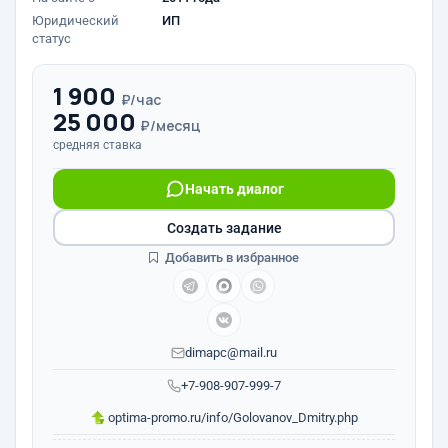
Юридический
ИП
статус
1 900
₽/час
25 000
₽/месяц
средняя ставка
Начать диалог
Создать задание
Добавить в избранное
dimapc@mail.ru
+7-908-907-999-7
optima-promo.ru/info/Golovanov_Dmitry.php