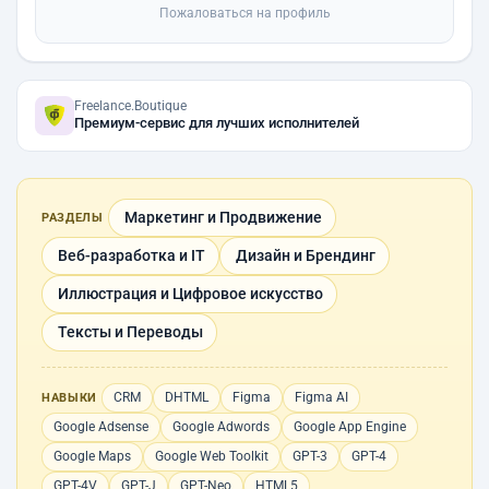
Пожаловаться на профиль
Freelance.Boutique
Премиум-сервис для лучших исполнителей
Маркетинг и Продвижение
РАЗДЕЛЫ
Веб-разработка и IT
Дизайн и Брендинг
Иллюстрация и Цифровое искусство
Тексты и Переводы
CRM
DHTML
Figma
Figma AI
НАВЫКИ
Google Adsense
Google Adwords
Google App Engine
Google Maps
Google Web Toolkit
GPT-3
GPT-4
GPT-4V
GPT-J
GPT-Neo
HTML5