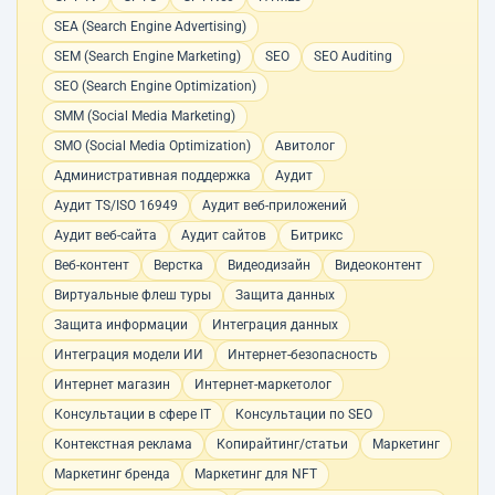
SEA (Search Engine Advertising)
SEM (Search Engine Marketing)
SEO
SEO Auditing
SEO (Search Engine Optimization)
SMM (Social Media Marketing)
SMO (Social Media Optimization)
Авитолог
Административная поддержка
Аудит
Аудит TS/ISO 16949
Аудит веб-приложений
Аудит веб-сайта
Аудит сайтов
Битрикс
Веб-контент
Верстка
Видеодизайн
Видеоконтент
Виртуальные флеш туры
Защита данных
Защита информации
Интеграция данных
Интеграция модели ИИ
Интернет-безопасность
Интернет магазин
Интернет-маркетолог
Консультации в сфере IT
Консультации по SEO
Контекстная реклама
Копирайтинг/статьи
Маркетинг
Маркетинг бренда
Маркетинг для NFT