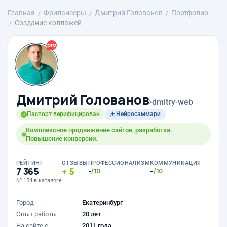
Главная
Фрилансеры
Дмитрий Голованов
Портфолио
Создание коллажей
Дмитрий Голованов
›
dmitry-web
Паспорт верифицирован
Нейросаммари
Комплексное продвижение сайтов, разработка.
Повышение конверсии.
РЕЙТИНГ
ОТЗЫВЫ
ПРОФЕССИОНАЛИЗМ
КОММУНИКАЦИЯ
7 365
5
-
-
/10
/10
№ 154 в каталоге
Город
Екатеринбург
Опыт работы
20 лет
На сайте с
2011 года