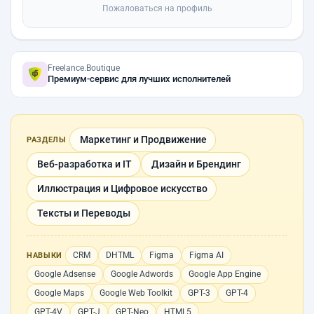
Пожаловаться на профиль
Freelance.Boutique
Премиум-сервис для лучших исполнителей
Маркетинг и Продвижение
РАЗДЕЛЫ
Веб-разработка и IT
Дизайн и Брендинг
Иллюстрация и Цифровое искусство
Тексты и Переводы
CRM
DHTML
Figma
Figma AI
НАВЫКИ
Google Adsense
Google Adwords
Google App Engine
Google Maps
Google Web Toolkit
GPT-3
GPT-4
GPT-4V
GPT-J
GPT-Neo
HTML5