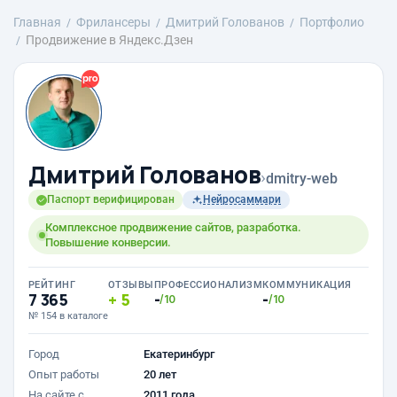
Главная
Фрилансеры
Дмитрий Голованов
Портфолио
Продвижение в Яндекс.Дзен
Дмитрий Голованов
›
dmitry-web
Паспорт верифицирован
Нейросаммари
Комплексное продвижение сайтов, разработка.
Повышение конверсии.
РЕЙТИНГ
ОТЗЫВЫ
ПРОФЕССИОНАЛИЗМ
КОММУНИКАЦИЯ
7 365
5
-
-
/10
/10
№ 154 в каталоге
Город
Екатеринбург
Опыт работы
20 лет
На сайте с
2011 года