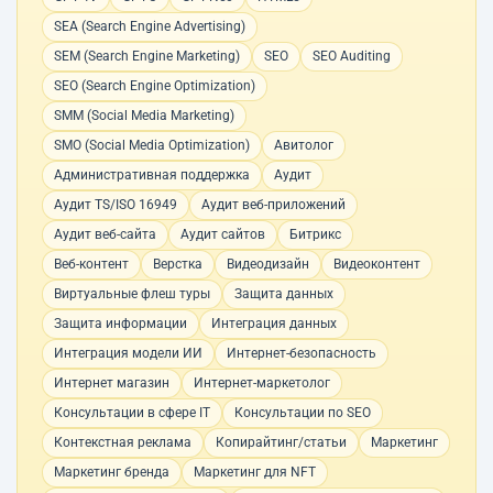
SEA (Search Engine Advertising)
SEM (Search Engine Marketing)
SEO
SEO Auditing
SEO (Search Engine Optimization)
SMM (Social Media Marketing)
SMO (Social Media Optimization)
Авитолог
Административная поддержка
Аудит
Аудит TS/ISO 16949
Аудит веб-приложений
Аудит веб-сайта
Аудит сайтов
Битрикс
Веб-контент
Верстка
Видеодизайн
Видеоконтент
Виртуальные флеш туры
Защита данных
Защита информации
Интеграция данных
Интеграция модели ИИ
Интернет-безопасность
Интернет магазин
Интернет-маркетолог
Консультации в сфере IT
Консультации по SEO
Контекстная реклама
Копирайтинг/статьи
Маркетинг
Маркетинг бренда
Маркетинг для NFT