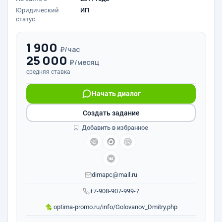
Юридический
ИП
статус
1 900
₽/час
25 000
₽/месяц
средняя ставка
Начать диалог
Создать задание
Добавить в избранное
dimapc@mail.ru
+7-908-907-999-7
optima-promo.ru/info/Golovanov_Dmitry.php