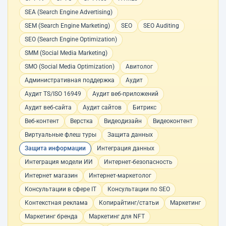
SEA (Search Engine Advertising)
SEM (Search Engine Marketing)
SEO
SEO Auditing
SEO (Search Engine Optimization)
SMM (Social Media Marketing)
SMO (Social Media Optimization)
Авитолог
Административная поддержка
Аудит
Аудит TS/ISO 16949
Аудит веб-приложений
Аудит веб-сайта
Аудит сайтов
Битрикс
Веб-контент
Верстка
Видеодизайн
Видеоконтент
Виртуальные флеш туры
Защита данных
Защита информации
Интеграция данных
Интеграция модели ИИ
Интернет-безопасность
Интернет магазин
Интернет-маркетолог
Консультации в сфере IT
Консультации по SEO
Контекстная реклама
Копирайтинг/статьи
Маркетинг
Маркетинг бренда
Маркетинг для NFT