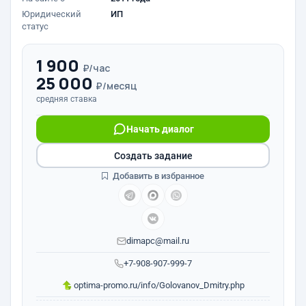
Юридический
ИП
статус
1 900
₽/час
25 000
₽/месяц
средняя ставка
Начать диалог
Создать задание
Добавить в избранное
dimapc@mail.ru
+7-908-907-999-7
optima-promo.ru/info/Golovanov_Dmitry.php