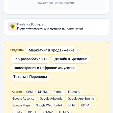
Пожаловаться на профиль
Freelance.Boutique
Премиум-сервис для лучших исполнителей
Маркетинг и Продвижение
РАЗДЕЛЫ
Веб-разработка и IT
Дизайн и Брендинг
Иллюстрация и Цифровое искусство
Тексты и Переводы
CRM
DHTML
Figma
Figma AI
НАВЫКИ
Google Adsense
Google Adwords
Google App Engine
Google Maps
Google Web Toolkit
GPT-3
GPT-4
GPT-4V
GPT-J
GPT-Neo
HTML5