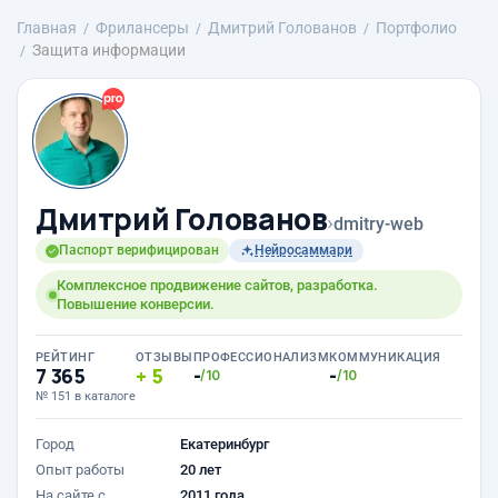
Главная
Фрилансеры
Дмитрий Голованов
Портфолио
Защита информации
Дмитрий Голованов
›
dmitry-web
Паспорт верифицирован
Нейросаммари
Комплексное продвижение сайтов, разработка.
Повышение конверсии.
РЕЙТИНГ
ОТЗЫВЫ
ПРОФЕССИОНАЛИЗМ
КОММУНИКАЦИЯ
7 365
5
-
-
/10
/10
№ 151 в каталоге
Город
Екатеринбург
Опыт работы
20 лет
На сайте с
2011 года