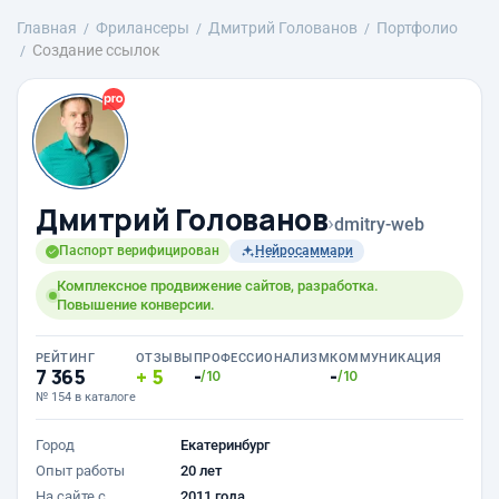
Главная
Фрилансеры
Дмитрий Голованов
Портфолио
Создание ссылок
Дмитрий Голованов
›
dmitry-web
Паспорт верифицирован
Нейросаммари
Комплексное продвижение сайтов, разработка.
Повышение конверсии.
РЕЙТИНГ
ОТЗЫВЫ
ПРОФЕССИОНАЛИЗМ
КОММУНИКАЦИЯ
7 365
5
-
-
/10
/10
№ 154 в каталоге
Город
Екатеринбург
Опыт работы
20 лет
На сайте с
2011 года