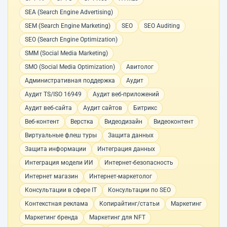
SEA (Search Engine Advertising)
SEM (Search Engine Marketing)
SEO
SEO Auditing
SEO (Search Engine Optimization)
SMM (Social Media Marketing)
SMO (Social Media Optimization)
Авитолог
Административная поддержка
Аудит
Аудит TS/ISO 16949
Аудит веб-приложений
Аудит веб-сайта
Аудит сайтов
Битрикс
Веб-контент
Верстка
Видеодизайн
Видеоконтент
Виртуальные флеш туры
Защита данных
Защита информации
Интеграция данных
Интеграция модели ИИ
Интернет-безопасность
Интернет магазин
Интернет-маркетолог
Консультации в сфере IT
Консультации по SEO
Контекстная реклама
Копирайтинг/статьи
Маркетинг
Маркетинг бренда
Маркетинг для NFT