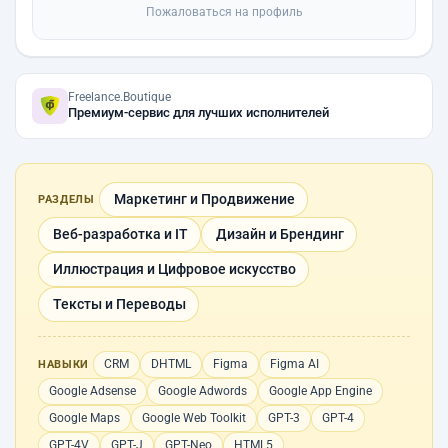
Пожаловаться на профиль
Freelance.Boutique
Премиум-сервис для лучших исполнителей
Маркетинг и Продвижение
РАЗДЕЛЫ
Веб-разработка и IT
Дизайн и Брендинг
Иллюстрация и Цифровое искусство
Тексты и Переводы
CRM
DHTML
Figma
Figma AI
НАВЫКИ
Google Adsense
Google Adwords
Google App Engine
Google Maps
Google Web Toolkit
GPT-3
GPT-4
GPT-4V
GPT-J
GPT-Neo
HTML5