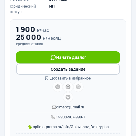
Юридический
ИП
статус
1 900
₽/час
25 000
₽/месяц
средняя ставка
Начать диалог
Создать задание
Добавить в избранное
dimapc@mail.ru
+7-908-907-999-7
optima-promo.ru/info/Golovanov_Dmitry.php