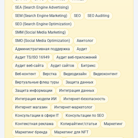
SEA (Search Engine Advertising)
SEM (Search Engine Marketing)
SEO
SEO Auditing
SEO (Search Engine Optimization)
SMM (Social Media Marketing)
SMO (Social Media Optimization)
Авитолог
Административная поддержка
Аудит
Аудит TS/ISO 16949
Аудит веб-приложений
Аудит веб-сайта
Аудит сайтов
Битрикс
Веб-контент
Верстка
Видеодизайн
Видеоконтент
Виртуальные флеш туры
Защита данных
Защита информации
Интеграция данных
Интеграция модели ИИ
Интернет-безопасность
Интернет магазин
Интернет-маркетолог
Консультации в сфере IT
Консультации по SEO
Контекстная реклама
Копирайтинг/статьи
Маркетинг
Маркетинг бренда
Маркетинг для NFT