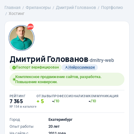
Главная
Фрилансеры
Дмитрий Голованов
Портфолио
Хостинг
Дмитрий Голованов
›
dmitry-web
Паспорт верифицирован
Нейросаммари
Комплексное продвижение сайтов, разработка.
Повышение конверсии.
РЕЙТИНГ
ОТЗЫВЫ
ПРОФЕССИОНАЛИЗМ
КОММУНИКАЦИЯ
7 365
5
-
-
/10
/10
№ 154 в каталоге
Город
Екатеринбург
Опыт работы
20 лет
На сайте с
2011 года