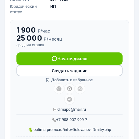
Юридический
ИП
статус
1 900
₽/час
25 000
₽/месяц
средняя ставка
Начать диалог
Создать задание
Добавить в избранное
dimapc@mail.ru
+7-908-907-999-7
optima-promo.ru/info/Golovanov_Dmitry.php