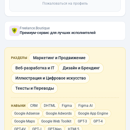
Пожаловаться на профиль
Freelance.Boutique
Премиум-сервис для лучших исполнителей
Маркетинг и Продвижение
РАЗДЕЛЫ
Веб-разработка и IT
Дизайн и Брендинг
Иллюстрация и Цифровое искусство
Тексты и Переводы
CRM
DHTML
Figma
Figma AI
НАВЫКИ
Google Adsense
Google Adwords
Google App Engine
Google Maps
Google Web Toolkit
GPT-3
GPT-4
GPT-4V
GPT-J
GPT-Neo
HTML5