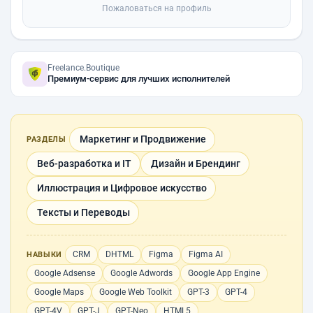
Пожаловаться на профиль
Freelance.Boutique
Премиум-сервис для лучших исполнителей
Маркетинг и Продвижение
РАЗДЕЛЫ
Веб-разработка и IT
Дизайн и Брендинг
Иллюстрация и Цифровое искусство
Тексты и Переводы
CRM
DHTML
Figma
Figma AI
НАВЫКИ
Google Adsense
Google Adwords
Google App Engine
Google Maps
Google Web Toolkit
GPT-3
GPT-4
GPT-4V
GPT-J
GPT-Neo
HTML5