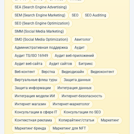
SEA (Search Engine Advertising)
SEM (Search Engine Marketing)
SEO
SEO Auditing
SEO (Search Engine Optimization)
SMM (Social Media Marketing)
SMO (Social Media Optimization)
Авитолог
Административная поддержка
Аудит
Аудит TS/ISO 16949
Аудит веб-приложений
Аудит веб-сайта
Аудит сайтов
Битрикс
Веб-контент
Верстка
Видеодизайн
Видеоконтент
Виртуальные флеш туры
Защита данных
Защита информации
Интеграция данных
Интеграция модели ИИ
Интернет-безопасность
Интернет магазин
Интернет-маркетолог
Консультации в сфере IT
Консультации по SEO
Контекстная реклама
Копирайтинг/статьи
Маркетинг
Маркетинг бренда
Маркетинг для NFT