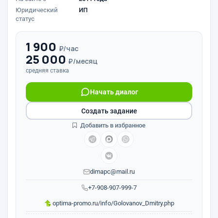
Юридический
ИП
статус
1 900
₽/час
25 000
₽/месяц
средняя ставка
Начать диалог
Создать задание
Добавить в избранное
dimapc@mail.ru
+7-908-907-999-7
optima-promo.ru/info/Golovanov_Dmitry.php