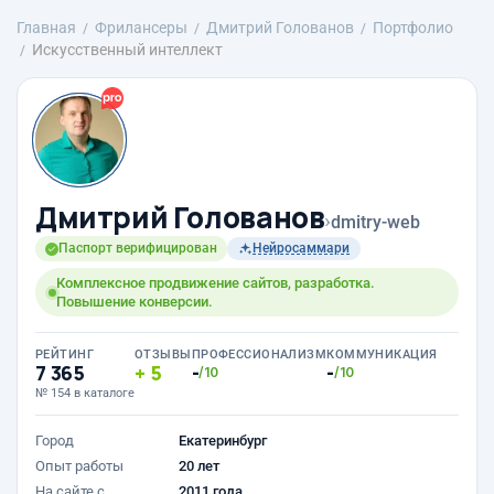
Главная
Фрилансеры
Дмитрий Голованов
Портфолио
Искусственный интеллект
Дмитрий Голованов
›
dmitry-web
Паспорт верифицирован
Нейросаммари
Комплексное продвижение сайтов, разработка.
Повышение конверсии.
РЕЙТИНГ
ОТЗЫВЫ
ПРОФЕССИОНАЛИЗМ
КОММУНИКАЦИЯ
7 365
5
-
-
/10
/10
№ 154 в каталоге
Город
Екатеринбург
Опыт работы
20 лет
На сайте с
2011 года