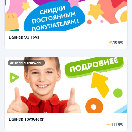
Баннер SG Toys
10
0
ДИЗАЙН И БРЕНДИНГ
Баннер ToysGreen
111
0