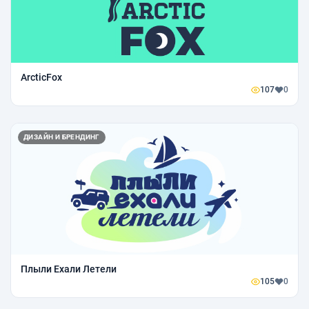
ArcticFox
107
0
ДИЗАЙН И БРЕНДИНГ
Плыли Ехали Летели
105
0