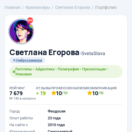
Главная
Фрилансеры
Светлана Егорова
Портфолио
Светлана Егорова
›
SvetaSlava
Нейросаммари
Логотипы • Айдентика • Полиграфия • Презентации •
Упаковки
РЕЙТИНГ
ОТЗЫВЫ
ПРОФЕССИОНАЛИЗМ
КОММУНИКАЦИЯ
7 679
19
10
10
/10
/10
№ 140 в каталоге
Город
Феодосия
Опыт работы
23 года
На сайте с
2010 года
Юридический
Самозанятый