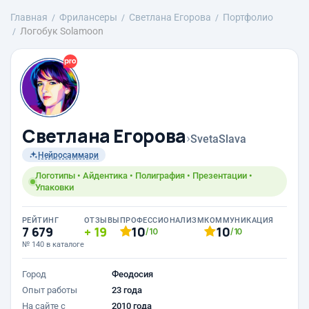
Главная
Фрилансеры
Светлана Егорова
Портфолио
Логобук Solamoon
Светлана Егорова
›
SvetaSlava
Нейросаммари
Логотипы • Айдентика • Полиграфия • Презентации •
Упаковки
РЕЙТИНГ
ОТЗЫВЫ
ПРОФЕССИОНАЛИЗМ
КОММУНИКАЦИЯ
7 679
19
10
10
/10
/10
№ 140 в каталоге
Город
Феодосия
Опыт работы
23 года
На сайте с
2010 года