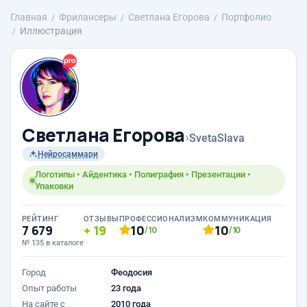
Главная
Фрилансеры
Светлана Егорова
Портфолио
Иллюстрация
Светлана Егорова
›
SvetaSlava
Нейросаммари
Логотипы • Айдентика • Полиграфия • Презентации •
Упаковки
РЕЙТИНГ
ОТЗЫВЫ
ПРОФЕССИОНАЛИЗМ
КОММУНИКАЦИЯ
7 679
19
10
10
/10
/10
№ 135 в каталоге
Город
Феодосия
Опыт работы
23 года
На сайте с
2010 года