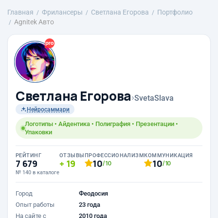
Главная
Фрилансеры
Светлана Егорова
Портфолио
Agnitek Авто
Светлана Егорова
›
SvetaSlava
Нейросаммари
Логотипы • Айдентика • Полиграфия • Презентации •
Упаковки
РЕЙТИНГ
ОТЗЫВЫ
ПРОФЕССИОНАЛИЗМ
КОММУНИКАЦИЯ
7 679
19
10
10
/10
/10
№ 140 в каталоге
Город
Феодосия
Опыт работы
23 года
На сайте с
2010 года