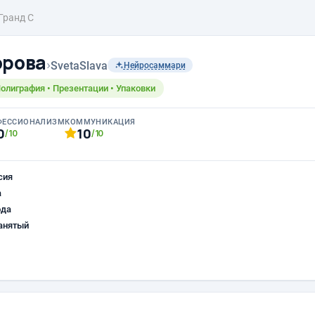
Гранд С
орова
›
SvetaSlava
Нейросаммари
Полиграфия • Презентации • Упаковки
ФЕССИОНАЛИЗМ
КОММУНИКАЦИЯ
0
10
/10
/10
сия
а
ода
анятый