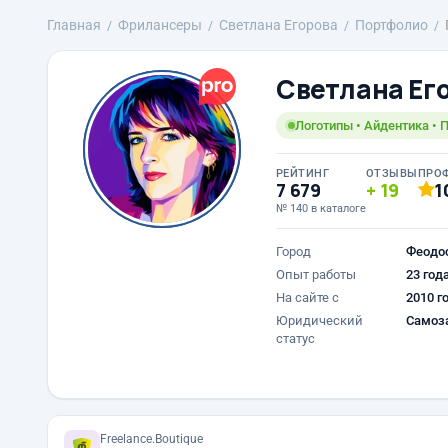
Главная
Фрилансеры
Светлана Егорова
Портфолио
Светлана Ег
Логотипы • Айдентика • 
РЕЙТИНГ
ОТЗЫВЫ
ПРО
7 679
19
1
№ 140 в каталоге
Город
Феодо
Опыт работы
23 год
На сайте с
2010 г
Юридический
Самоз
статус
Freelance.Boutique