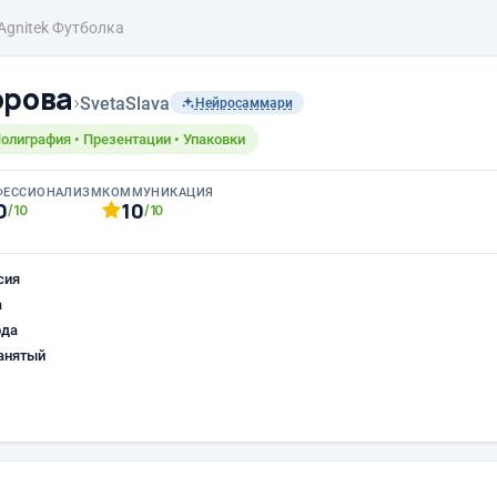
Agnitek Футболка
орова
›
SvetaSlava
Нейросаммари
Полиграфия • Презентации • Упаковки
ФЕССИОНАЛИЗМ
КОММУНИКАЦИЯ
0
10
/10
/10
сия
а
ода
анятый