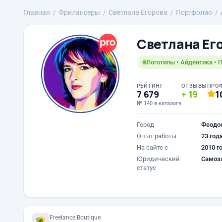
Главная
Фрилансеры
Светлана Егорова
Портфолио
Светлана Ег
Логотипы • Айдентика • 
РЕЙТИНГ
ОТЗЫВЫ
ПРО
7 679
19
1
№ 140 в каталоге
Город
Феодо
Опыт работы
23 год
На сайте с
2010 г
Юридический
Самоз
статус
Freelance.Boutique