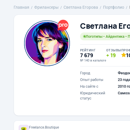
Главная
Фрилансеры
Светлана Егорова
Портфолио
Светлана Ег
Логотипы • Айдентика • 
РЕЙТИНГ
ОТЗЫВЫ
ПРО
7 679
19
1
№ 140 в каталоге
Город
Феодо
Опыт работы
23 год
На сайте с
2010 г
Юридический
Самоз
статус
Freelance.Boutique