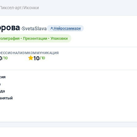
Пиксел-арт/Иконки
орова
›
SvetaSlava
Нейросаммари
Полиграфия • Презентации • Упаковки
ФЕССИОНАЛИЗМ
КОММУНИКАЦИЯ
0
10
/10
/10
сия
а
ода
анятый