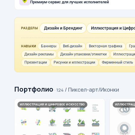
Премиум-сервис для лучших исполнителей
Дизайн и Брендинг
Иллюстрация и Цифро
РАЗДЕЛЫ
Баннеры
Веб-дизайн
Векторная графика
Гра
НАВЫКИ
Дизайн рекламы
Дизайн упаковки/этикетки
Иллюстрац
Презентации
Рисунки и иллюстрации
Фирменный стиль
Портфолио
/ Пиксел-арт/Иконки
· 124
ИЛЛЮСТРАЦИЯ И ЦИФРОВОЕ ИСКУССТВО
ИЛЛЮСТРАЦ