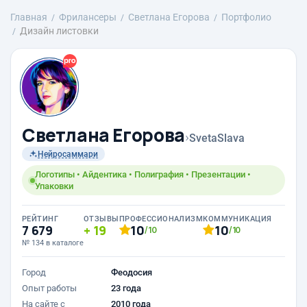
Главная
Фрилансеры
Светлана Егорова
Портфолио
Дизайн листовки
Светлана Егорова
›
SvetaSlava
Нейросаммари
Логотипы • Айдентика • Полиграфия • Презентации •
Упаковки
РЕЙТИНГ
ОТЗЫВЫ
ПРОФЕССИОНАЛИЗМ
КОММУНИКАЦИЯ
7 679
19
10
10
/10
/10
№ 134 в каталоге
Город
Феодосия
Опыт работы
23 года
На сайте с
2010 года