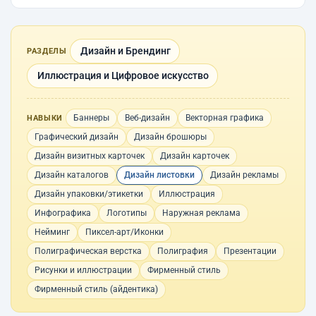
Дизайн и Брендинг
РАЗДЕЛЫ
Иллюстрация и Цифровое искусство
Баннеры
Веб-дизайн
Векторная графика
НАВЫКИ
Графический дизайн
Дизайн брошюры
Дизайн визитных карточек
Дизайн карточек
Дизайн каталогов
Дизайн листовки
Дизайн рекламы
Дизайн упаковки/этикетки
Иллюстрация
Инфографика
Логотипы
Наружная реклама
Нейминг
Пиксел-арт/Иконки
Полиграфическая верстка
Полиграфия
Презентации
Рисунки и иллюстрации
Фирменный стиль
Фирменный стиль (айдентика)