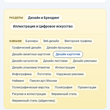
Дизайн и Брендинг
РАЗДЕЛЫ
Иллюстрация и Цифровое искусство
Баннеры
Веб-дизайн
Векторная графика
НАВЫКИ
Графический дизайн
Дизайн брошюры
Дизайн визитных карточек
Дизайн карточек
Дизайн каталогов
Дизайн листовки
Дизайн рекламы
Дизайн упаковки/этикетки
Иллюстрация
Инфографика
Логотипы
Наружная реклама
Нейминг
Пиксел-арт/Иконки
Полиграфическая верстка
Полиграфия
Презентации
Рисунки и иллюстрации
Фирменный стиль
Фирменный стиль (айдентика)