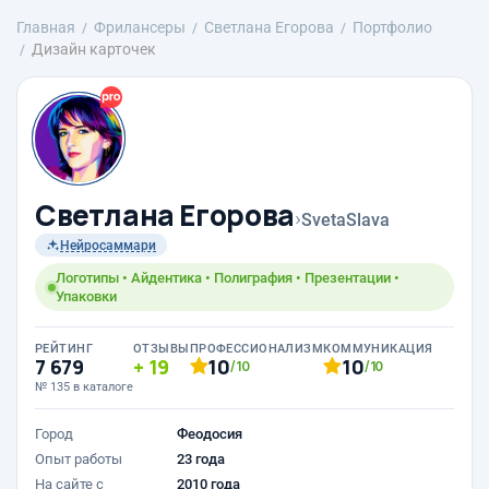
Главная
Фрилансеры
Светлана Егорова
Портфолио
Дизайн карточек
Светлана Егорова
›
SvetaSlava
Нейросаммари
Логотипы • Айдентика • Полиграфия • Презентации •
Упаковки
РЕЙТИНГ
ОТЗЫВЫ
ПРОФЕССИОНАЛИЗМ
КОММУНИКАЦИЯ
7 679
19
10
10
/10
/10
№ 135 в каталоге
Город
Феодосия
Опыт работы
23 года
На сайте с
2010 года