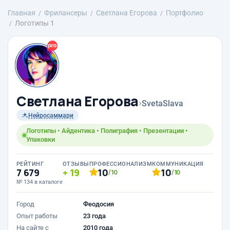
Главная
Фрилансеры
Светлана Егорова
Портфолио
Логотипы 1
Светлана Егорова
›
SvetaSlava
Нейросаммари
Логотипы • Айдентика • Полиграфия • Презентации •
Упаковки
РЕЙТИНГ
ОТЗЫВЫ
ПРОФЕССИОНАЛИЗМ
КОММУНИКАЦИЯ
7 679
19
10
10
/10
/10
№ 134 в каталоге
Город
Феодосия
Опыт работы
23 года
На сайте с
2010 года