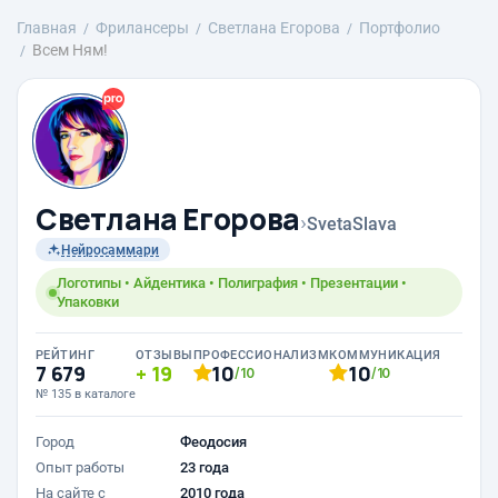
Главная
Фрилансеры
Светлана Егорова
Портфолио
Всем Ням!
Светлана Егорова
›
SvetaSlava
Нейросаммари
Логотипы • Айдентика • Полиграфия • Презентации •
Упаковки
РЕЙТИНГ
ОТЗЫВЫ
ПРОФЕССИОНАЛИЗМ
КОММУНИКАЦИЯ
7 679
19
10
10
/10
/10
№ 135 в каталоге
Город
Феодосия
Опыт работы
23 года
На сайте с
2010 года