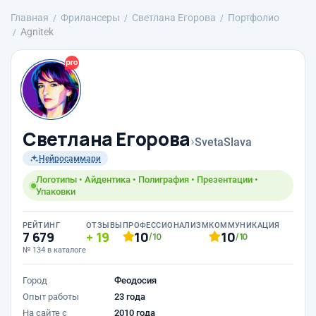
Главная
Фрилансеры
Светлана Егорова
Портфолио
Agnitek
Светлана Егорова
›
SvetaSlava
Нейросаммари
Логотипы • Айдентика • Полиграфия • Презентации •
Упаковки
РЕЙТИНГ
ОТЗЫВЫ
ПРОФЕССИОНАЛИЗМ
КОММУНИКАЦИЯ
7 679
19
10
10
/10
/10
№ 134 в каталоге
Город
Феодосия
Опыт работы
23 года
На сайте с
2010 года