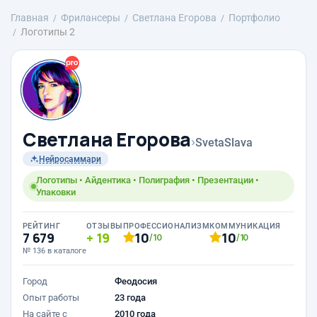
Главная
Фрилансеры
Светлана Егорова
Портфолио
Логотипы 2
Светлана Егорова
›
SvetaSlava
Нейросаммари
Логотипы • Айдентика • Полиграфия • Презентации •
Упаковки
РЕЙТИНГ
ОТЗЫВЫ
ПРОФЕССИОНАЛИЗМ
КОММУНИКАЦИЯ
7 679
19
10
10
/10
/10
№ 136 в каталоге
Город
Феодосия
Опыт работы
23 года
На сайте с
2010 года