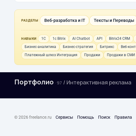
Веб-разработка и IT
Тексты и Переводы
РАЗДЕЛЫ
1С
1с Bitrix
AI Chatbot
API
Bitrix24 CRM
НАВЫКИ
Бизнес-аналитика
Бизнес-стратегия
Битрикс
Веб-конт
Платежный шлюз Интеграция
Продажи
Продажи в СМИ
Портфолио
/ Интерактивная реклама
· 97
© 2026 freelance.ru
Сервисы
Помощь
Поиск
Правила