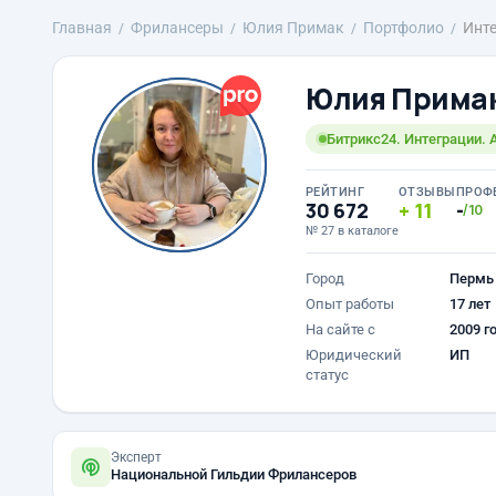
Главная
Фрилансеры
Юлия Примак
Портфолио
Инт
Юлия Прима
Битрикс24. Интеграции. 
РЕЙТИНГ
ОТЗЫВЫ
ПРОФ
30 672
11
-
/10
№ 27 в каталоге
Город
Пермь
Опыт работы
17 лет
На сайте с
2009 г
Юридический
ИП
статус
Эксперт
Национальной Гильдии Фрилансеров