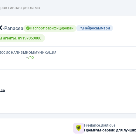
ерактивная реклама
к
›
Panacea
Паспорт верифицирован
Нейросаммари
AI агенты. 89197059000
ЕССИОНАЛИЗМ
КОММУНИКАЦИЯ
-
/10
ода
Freelance.Boutique
Премиум-сервис для лучши