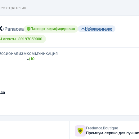
ес-стратегия
к
›
Panacea
Паспорт верифицирован
Нейросаммари
AI агенты. 89197059000
ЕССИОНАЛИЗМ
КОММУНИКАЦИЯ
-
/10
ода
Freelance.Boutique
Премиум-сервис для лучши