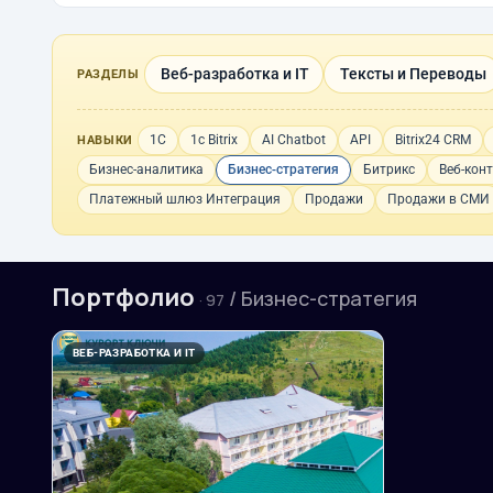
Веб-разработка и IT
Тексты и Переводы
РАЗДЕЛЫ
1С
1с Bitrix
AI Chatbot
API
Bitrix24 CRM
НАВЫКИ
Бизнес-аналитика
Бизнес-стратегия
Битрикс
Веб-кон
Платежный шлюз Интеграция
Продажи
Продажи в СМИ
Портфолио
/ Бизнес-стратегия
· 97
ВЕБ-РАЗРАБОТКА И IT