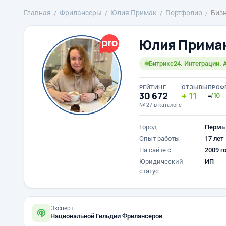
Главная
Фрилансеры
Юлия Примак
Портфолио
Бизн
Юлия Прима
Битрикс24. Интеграции. 
РЕЙТИНГ
ОТЗЫВЫ
ПРОФ
30 672
11
-
/10
№ 27 в каталоге
Город
Пермь
Опыт работы
17 лет
На сайте с
2009 г
Юридический
ИП
статус
Эксперт
Национальной Гильдии Фрилансеров