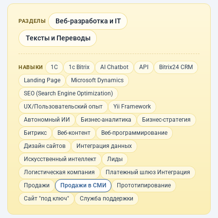
Веб-разработка и IT
РАЗДЕЛЫ
Тексты и Переводы
1С
1с Bitrix
AI Chatbot
API
Bitrix24 CRM
НАВЫКИ
Landing Page
Microsoft Dynamics
SEO (Search Engine Optimization)
UX/Пользовательский опыт
Yii Framework
Автономный ИИ
Бизнес-аналитика
Бизнес-стратегия
Битрикс
Веб-контент
Веб-программирование
Дизайн сайтов
Интеграция данных
Искусственный интеллект
Лиды
Логистическая компания
Платежный шлюз Интеграция
Продажи
Продажи в СМИ
Прототипирование
Сайт "под ключ"
Служба поддержки