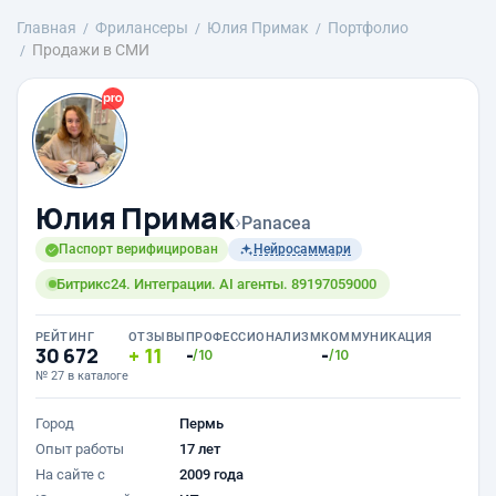
Главная
Фрилансеры
Юлия Примак
Портфолио
Продажи в СМИ
Юлия Примак
›
Panacea
Паспорт верифицирован
Нейросаммари
Битрикс24. Интеграции. AI агенты. 89197059000
РЕЙТИНГ
ОТЗЫВЫ
ПРОФЕССИОНАЛИЗМ
КОММУНИКАЦИЯ
30 672
11
-
-
/10
/10
№ 27 в каталоге
Город
Пермь
Опыт работы
17 лет
На сайте с
2009 года