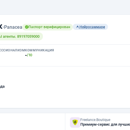
к
›
Panacea
Паспорт верифицирован
Нейросаммари
AI агенты. 89197059000
ЕССИОНАЛИЗМ
КОММУНИКАЦИЯ
-
/10
ода
Freelance.Boutique
Премиум-сервис для лучши