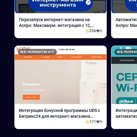
Перезапуск интернет-магазина на
Автоматиз
Аспро: Максимум: интеграция с 1С,
Аспро: Ма
онлайн-оплата и доставка для
256
0
загрузка 
поставщика инструмента
дистрибь
компонен
ВЕБ-РАЗРАБОТКА И IT
ВЕБ-РАЗРАБО
Интеграция бонусной программы UDS с
Интеграци
Битрикс24 для интернет-магазина
автомати
премиум-косметики
171
0
отделами