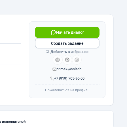
Начать диалог
Создать задание
Добавить в избранное
primak@solar.bi
+7 (919) 705-90-00
Пожаловаться на профиль
х исполнителей