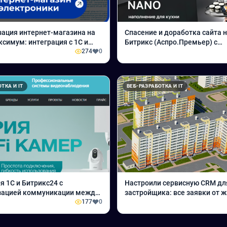
ация интернет-магазина на
Спасение и доработка сайта н
ксимум: интеграция с 1С и
Битрикс (Аспро.Премьер) с
каталогов поставщиков для
274
0
комплексной интеграцией CR
ютора электронных
10 и СДЭК
тов
ТКА И IT
ВЕБ-РАЗРАБОТКА И IT
я 1С и Битрикс24 с
Настроили сервисную CRM дл
зацией коммуникации между
застройщика: все заявки от ж
 для дистрибьютора
177
0
генподрядчики и субподрядч
работают в одной системе