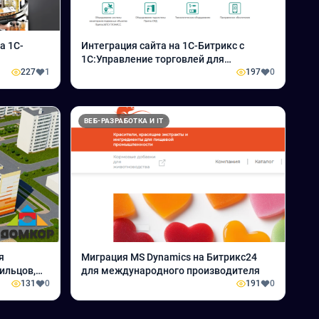
а 1С-
Интеграция сайта на 1С-Битрикс с
1С:Управление торговлей для
M, 1С УТ
227
1
охранного бюро «СОКРАТ»
197
0
ВЕБ-РАЗРАБОТКА И IT
я
Миграция MS Dynamics на Битрикс24
ильцов,
для международного производителя
ики теперь
131
0
191
0