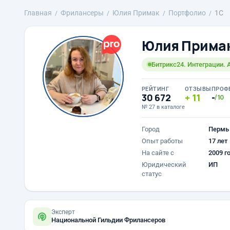
Главная
Фрилансеры
Юлия Примак
Портфолио
1С
Юлия Прима
Битрикс24. Интеграции. 
РЕЙТИНГ
ОТЗЫВЫ
ПРОФ
30 672
11
-
/10
№ 27 в каталоге
Город
Пермь
Опыт работы
17 лет
На сайте с
2009 г
Юридический
ИП
статус
Эксперт
Национальной Гильдии Фрилансеров