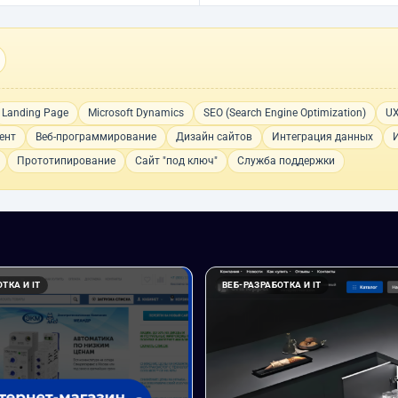
Landing Page
Microsoft Dynamics
SEO (Search Engine Optimization)
UX
ент
Веб-программирование
Дизайн сайтов
Интеграция данных
Прототипирование
Сайт "под ключ"
Служба поддержки
ТКА И IT
ВЕБ-РАЗРАБОТКА И IT