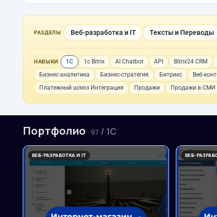
Веб-разработка и IT
Тексты и Переводы
РАЗДЕЛЫ
1С
1с Bitrix
AI Chatbot
API
Bitrix24 CRM
НАВЫКИ
Бизнес-аналитика
Бизнес-стратегия
Битрикс
Веб-конт
Платежный шлюз Интеграция
Продажи
Продажи в СМИ
Портфолио
/ 1С
· 97
ВЕБ-РАЗРАБОТКА И IT
ВЕБ-РАЗРАБО