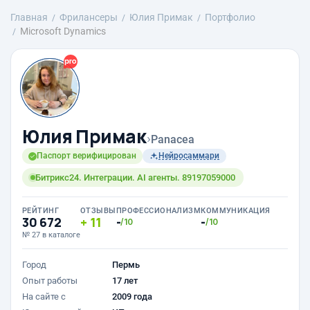
Главная
Фрилансеры
Юлия Примак
Портфолио
Microsoft Dynamics
Юлия Примак
›
Panacea
Паспорт верифицирован
Нейросаммари
Битрикс24. Интеграции. AI агенты. 89197059000
РЕЙТИНГ
ОТЗЫВЫ
ПРОФЕССИОНАЛИЗМ
КОММУНИКАЦИЯ
30 672
11
-
-
/10
/10
№ 27 в каталоге
Город
Пермь
Опыт работы
17 лет
На сайте с
2009 года