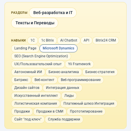
Веб-разработка и IT
РАЗДЕЛЫ
Тексты и Переводы
1С
1с Bitrix
AI Chatbot
API
Bitrix24 CRM
НАВЫКИ
Landing Page
Microsoft Dynamics
SEO (Search Engine Optimization)
UX/Пользовательский опыт
Yii Framework
Автономный ИИ
Бизнес-аналитика
Бизнес-стратегия
Битрикс
Веб-контент
Веб-программирование
Дизайн сайтов
Интеграция данных
Искусственный интеллект
Лиды
Логистическая компания
Платежный шлюз Интеграция
Продажи
Продажи в СМИ
Прототипирование
Сайт "под ключ"
Служба поддержки